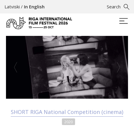
Latviski
/
In English
Search
SHORT RIGA National Competition (cinema)
2020