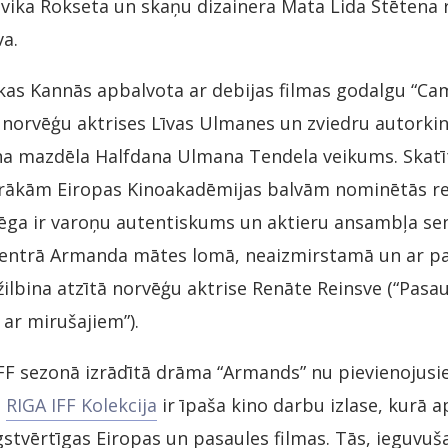
vika Rokseta un skaņu dizainera Mata Lida Stētena 
va.
kas Kannās apbalvota ar debijas filmas godalgu “Cam
r norvēģu aktrises Līvas Ulmanes un zviedru autorki
 mazdēla Halfdana Ulmana Tendela veikums. Skatītā
irākām Eiropas Kinoakadēmijas balvām nominētās re
lēga ir varoņu autentiskums un aktieru ansambļa se
 centrā Armanda mātes lomā, neaizmirstamā un ar pa
ilbina atzītā norvēģu aktrise Renāte Reinsve (“Pasau
t ar mirušajiem”).
IFF sezonā izrādītā drāma “Armands” nu pievienojusi
.
RIGA IFF Kolekcija
ir īpaša kino darbu izlase, kurā 
gstvērtīgas Eiropas un pasaules filmas. Tās, ieguvuša