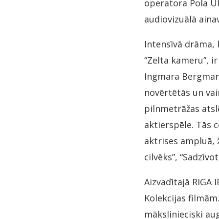
operatora Pola Ul
audiovizuālā aina
Intensīvā drāma, 
“Zelta kameru”, i
Ingmara Bergmana
novērtētās un va
pilnmetrāžas ats
aktierspēle. Tās
aktrises ampluā, ž
cilvēks”, “Sadzīvo
Aizvadītajā RIGA 
Kolekcijas filmām
mākslinieciski au