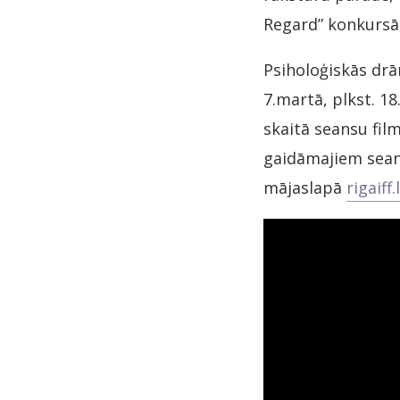
Regard” konkursā, 
Psiholoģiskās drā
7.martā, plkst. 1
skaitā seansu film
gaidāmajiem seans
mājaslapā
rigaiff