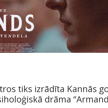
tros tiks izrādīta Kannās g
siholoģiskā drāma “Armand