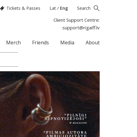
Tickets & Passes
Lat
/
Eng
Search
Client Support Centre:
support@rigaiff.lv
Merch
Friends
Media
About