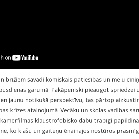
n brīžiem savādi komiskais patiesības un melu cīniņ
pusdienas garumā. Pakāpeniski pieaugot spriedzei u
ien jaunu notikušā perspektīvu, tas pārtop aizkus
bas krīzes atainojumā. Vecāku un skolas vadības sa
kamerfilmas klaustrofobisko dabu trāpīgi papildin
ne, ko klašu un gaiteņu ēnainajos nostūros prasmīgi