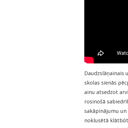
Daudzslāņainais u
skolas sienās pēc
ainu atsedzot arv
rosinošā sabiedrī
sakāpinājumu un 
noklusētā klātbūt