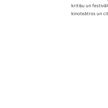
kritiķu un festivā
kinoteātros un ci