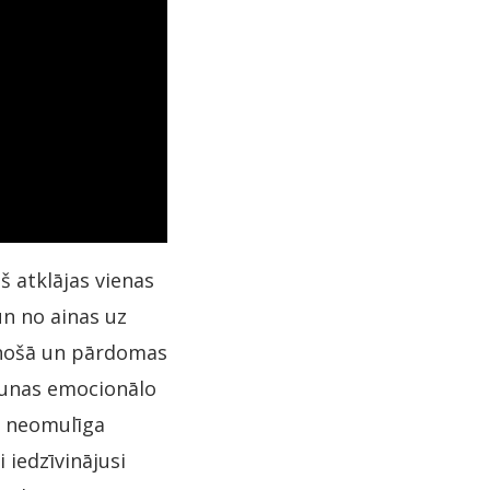
š atklājas vienas
n no ainas uz
tinošā un pārdomas
runas emocionālo
a neomulīga
 iedzīvinājusi