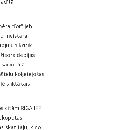
radītā
éra d’or” jeb
no meistara
ju un kritiķu
žisora debijas
nsacionālā
štēlu koķetējošas
lē sliktākais
es citām RIGA IFF
apkopotas
s skatītāju, kino