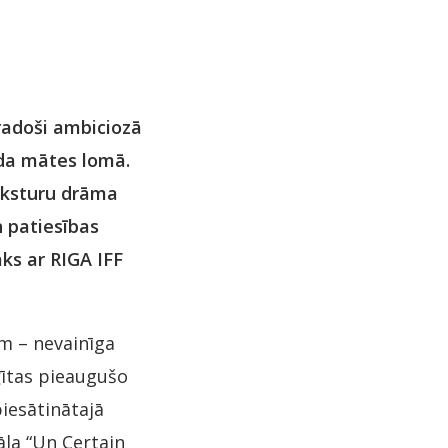
 radoši ambiciozā
nda mātes lomā.
aksturu drāma
n patiesības
ks ar RIGA IFF
em – nevainīga
ģītas pieaugušo
piesātinātajā
āla “Un Certain