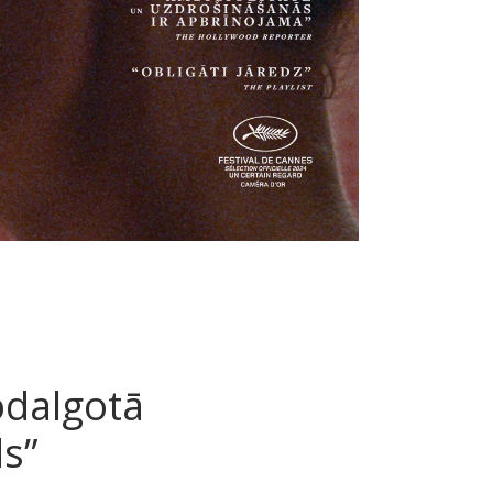
odalgotā
s”