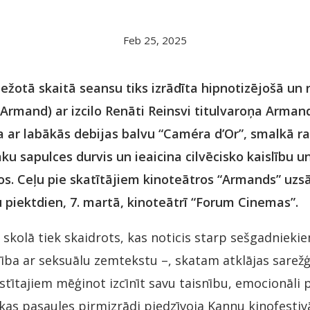
Feb 25, 2025
ežotā skaitā seansu tiks izrādīta hipnotizējošā un
Armand) ar izcilo Renāti Reinsvi titulvaroņa Arma
 ar labākās debijas balvu “Caméra d’Or”, smalkā r
ku sapulces durvis un ieaicina cilvēcisko kaislību u
s. Ceļu pie skatītājiem kinoteātros “Armands” uzsā
 piektdien, 7. martā, kinoteātrī “Forum Cinemas”.
 skolā tiek skaidrots, kas noticis starp sešgadnieki
bība ar seksuālu zemtekstu –, skatam atklājas sarež
stītajiem mēģinot izcīnīt savu taisnību, emocionāli 
kas pasaules pirmizrādi piedzīvoja Kannu kinofestiv