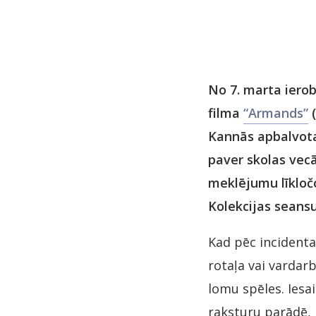
No 7. marta ierob
filma
“Armands”
(
Kannās apbalvota
paver skolas vecā
meklējumu līkločo
Kolekcijas seansu
Kad pēc incidenta
rotaļa vai vardar
lomu spēles. Iesai
raksturu parādē, 