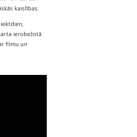
skās kaislības.
iektdien,
marta ierobežotā
ar filmu un