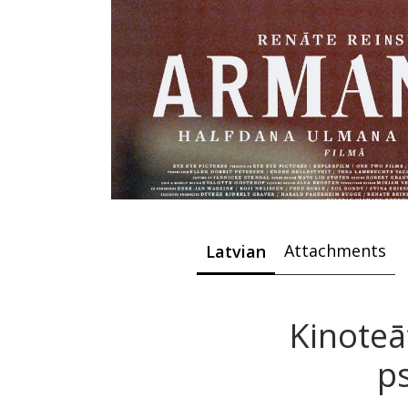
Attachments
Latvian
Kinoteā
p