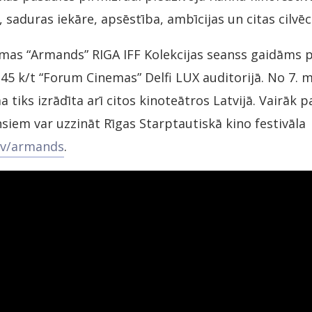
saduras iekāre, apsēstība, ambīcijas un citas cilvēci
mas “Armands” RIGA IFF Kolekcijas seanss gaidāms p
8.45 k/t “Forum Cinemas” Delfi LUX auditorijā. No 7. 
a tiks izrādīta arī citos kinoteātros Latvijā. Vairāk p
iem var uzzināt Rīgas Starptautiskā kino festivāla
.lv/armands
.