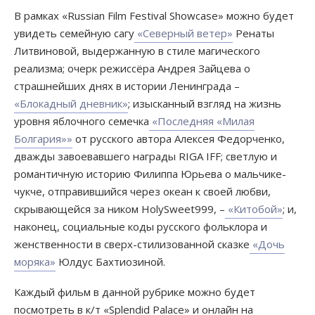
В рамках «Russian Film Festival Showcase» можно будет
увидеть семейную сагу
«Северный ветер»
Ренаты
Литвиновой, выдержанную в стиле магического
реализма; очерк режиссёра Андрея Зайцева о
страшнейших днях в истории Ленинграда –
«Блокадный дневник»
; изысканный взгляд на жизнь
уровня яблочного семечка
«Последняя «Милая
Болгария»»
от русского автора Алексея Федорченко,
дважды завоевавшего награды RIGA IFF; светлую и
романтичную историю Филиппа Юрьева о мальчике-
чукче, отправившийся через океан к своей любви,
скрывающейся за ником HolySweet999, –
«Китобой»
; и,
наконец, социальные коды русского фольклора и
женственности в сверх-стилизованной сказке
«Дочь
моряка»
Юлдус Бахтиозиной.
Каждый фильм в данной рубрике можно будет
посмотреть в к/т «Splendid Palace» и онлайн на