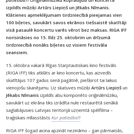
izpildīs mūziķi Artūrs Liepiņš un Jēkabs Nīmanis.
Klātienes apmeklējumam tirdzniecībā pieejamas vien
100 biļetes, savukārt savos ekrānos tiešsaistē skatītāji
visā pasaulē koncertu varēs vērot bez maksas. RIGA IFF
norisināsies no 15. līdz 25. oktobrim un drīzumā
tirdzniecībā nonāks biļetes uz visiem festivāla
seansiem.
15. oktobra vakarā Rīgas Starptautiskais kino festivāls
(RIGA IFF) tiks atklāts ar kino koncertu, kas aizvedīs
skatītājus 107 gadus senā pagātnē, piešķirot tai laikus
vienojošu skanējumu. Uz skatuves mūziķi
Artūrs Liepiņš
un
Jēkabs Nīmanis
izpildīs abu komponēto oriģinālmūziku,
savukārt uz ekrāna tiks izrādīta nule restaurētā senākā
saglabājusies Latvijas teritorijā uzņemtā spēlfilma –
traģiskais mīlasstāsts
Kur patiesība?!
RIGA IFF šogad aicina apzināt nezināmo – gan pārmaiņās,