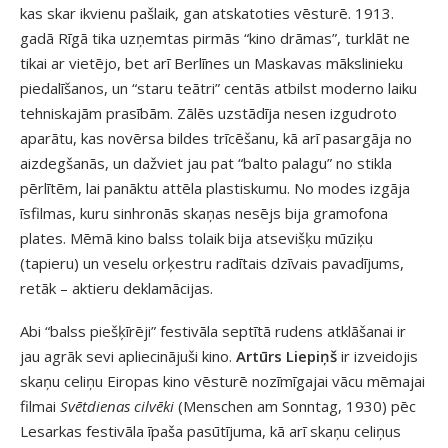
kas skar ikvienu pašlaik, gan atskatoties vēsturē. 1913.
gadā Rīgā tika uzņemtas pirmās “kino drāmas”, turklāt ne
tikai ar vietējo, bet arī Berlīnes un Maskavas mākslinieku
piedalīšanos, un “staru teātri” centās atbilst moderno laiku
tehniskajām prasībām. Zālēs uzstādīja nesen izgudroto
aparātu, kas novērsa bildes trīcēšanu, kā arī pasargāja no
aizdegšanās, un dažviet jau pat “balto palagu” no stikla
pērlītēm, lai panāktu attēla plastiskumu. No modes izgāja
īsfilmas, kuru sinhronās skaņas nesējs bija gramofona
plates. Mēmā kino balss tolaik bija atsevišķu mūziķu
(tapieru) un veselu orķestru radītais dzīvais pavadījums,
retāk – aktieru deklamācijas.
Abi “balss piešķīrēji” festivāla septītā rudens atklāšanai ir
jau agrāk sevi apliecinājuši kino.
Artūrs Liepiņš
ir izveidojis
skaņu celiņu Eiropas kino vēsturē nozīmīgajai vācu mēmajai
filmai
Svētdienas cilvēki
(Menschen am Sonntag, 1930) pēc
Lesarkas festivāla īpaša pasūtījuma, kā arī skaņu celiņus