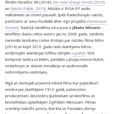
filmām
Paradīze ’89
(2018),
Visi mani draugi miruši
(2019)
un
Fabula
(Fable, 2019)
. Mūziķis ir RIGA IFF audio
mākslinieks un citviet pasaulē, īpaši frankofonajās valstīs,
pazīstams ar savu muzikālā alter-ego projektu
Domenique
Dumont
. Radošā tandēma otra puse ir
Jēkabs Nīmanis
–
kinofilmu skaņu celiņu autors jau no 2008. gada, saņēmis
nacionālo kinobalvu
Lielais Kristaps
par mūziku filmai
Māra
(2014) un kopš 2010. gada rada skanējumu bērnu
iemīļotajām animācijas īsfilmu sērijām
Lupatiņi
. Viņš
komponē teātra izrādēm, piedalās Latvijas koncertdzīvē,
nodarbojas ar skaņas instalāciju un audiovizuālo
noformējumu veidošanu.
Rīgā un Ventspilī uzņemtā mēmā filma Kur patiesība?!
nonāca pie skatītājiem 1913. gadā, pateicoties
producentam, kinoteātru īpašniekam un kinofilmu un
kinotehnikas izplatītājam Zigfrīdam Mintusam. Filmas
scenārijs balstīts jurista, literāta un Pasaules ebreju