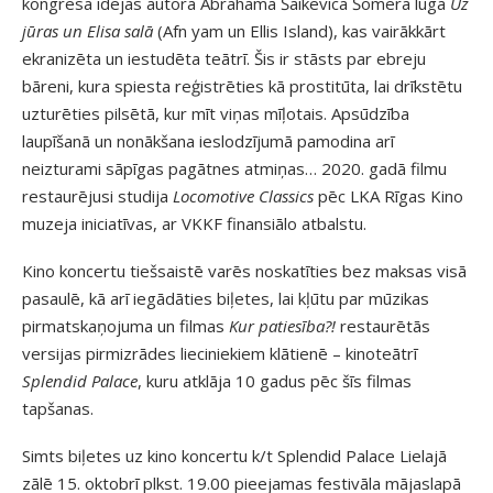
kongresa idejas autora Ābrahama Šaikevica Šomera lugā
Uz
jūras un Elisa salā
(Afn yam un Ellis Island), kas vairākkārt
ekranizēta un iestudēta teātrī. Šis ir stāsts par ebreju
bāreni, kura spiesta reģistrēties kā prostitūta, lai drīkstētu
uzturēties pilsētā, kur mīt viņas mīļotais. Apsūdzība
laupīšanā un nonākšana ieslodzījumā pamodina arī
neizturami sāpīgas pagātnes atmiņas… 2020. gadā filmu
restaurējusi studija
Locomotive Classics
pēc LKA Rīgas Kino
muzeja iniciatīvas, ar VKKF finansiālo atbalstu.
Kino koncertu tiešsaistē varēs noskatīties bez maksas visā
pasaulē, kā arī iegādāties biļetes, lai kļūtu par mūzikas
pirmatskaņojuma un filmas
Kur patiesība?!
restaurētās
versijas pirmizrādes lieciniekiem klātienē – kinoteātrī
Splendid Palace
, kuru atklāja 10 gadus pēc šīs filmas
tapšanas.
Simts biļetes uz kino koncertu k/t Splendid Palace Lielajā
zālē 15. oktobrī plkst. 19.00 pieejamas festivāla mājaslapā