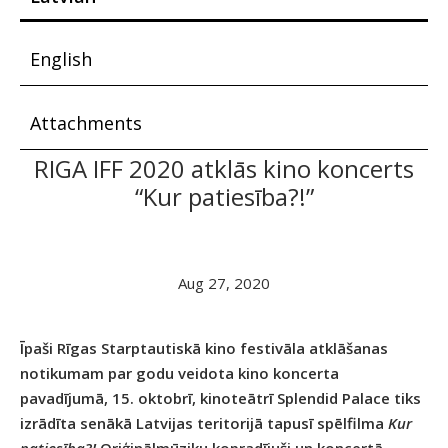
English
Attachments
RIGA IFF 2020 atklās kino koncerts
“Kur patiesība?!”
Aug 27, 2020
Īpaši Rīgas Starptautiskā kino festivāla atklāšanas
notikumam par godu veidota kino koncerta
pavadījumā, 15. oktobrī, kinoteātrī Splendid Palace tiks
izrādīta senākā Latvijas teritorijā tapusī spēlfilma
Kur
patiesība?!
Oriģinālmūziku kopradījuši un koncertā