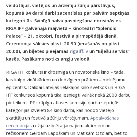
veidotājus, vietējos un ārzemju žūriju pārstāvjus,
kopumā 84 darbi darbi sacentīsies par balvām septiņās
kategorijās. Svinīgā balvu pasniegšana norisināsies
RIGA IFF galvenajā mājvietā – kinoteātrī “Splendid
Palace” – 21. oktobrī, festivāla pirmspēdējā dienā.
Ceremonija sāksies plkst. 20.30 (ierašanās no plkst.
20.00), un biļetes pieejamas
rigaiff.lv
un “Biļešu serviss”
kasēs. Pasākums notiks angļu valodā.
RIGA IFF konkursi ir drosmīga un novatoriska kino – tāda,
kas kalpo zinātkāriem un dedzīgiem prātiem – meklējumu
epicentrs. Dalībai Latvijas lielākajos kino svētkos un RIGA
IFF konkursos kopumā tika iesniegti vairāk nekā 2000 darbu
pieteikumi. Pēc rūpīga atlases komisiju darba septiņās
kategorijās izvēlēti 84 kino darbi, kas nodoti vietējo
skatītāju un festivāla žūriju vērtējumam.
Apbalvošanas
ceremonijas
režija uzticēta jaunajiem aktieriem un
režisoriem Gerdam Lapoškam un Matīsam Ozolam, bet to