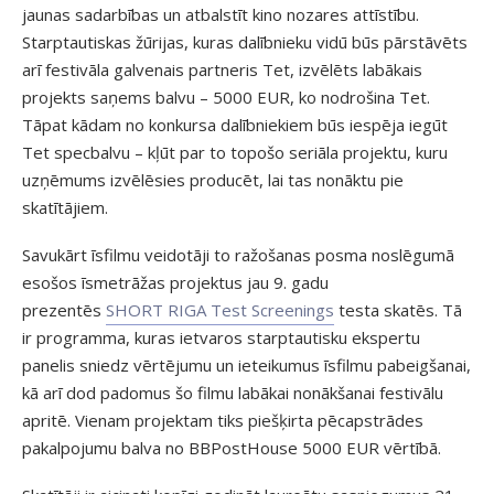
jaunas sadarbības un atbalstīt kino nozares attīstību.
Starptautiskas žūrijas, kuras dalībnieku vidū būs pārstāvēts
arī festivāla galvenais partneris Tet, izvēlēts labākais
projekts saņems balvu – 5000 EUR, ko nodrošina Tet.
Tāpat kādam no konkursa dalībniekiem būs iespēja iegūt
Tet specbalvu – kļūt par to topošo seriāla projektu, kuru
uzņēmums izvēlēsies producēt, lai tas nonāktu pie
skatītājiem.
Savukārt īsfilmu veidotāji to ražošanas posma noslēgumā
esošos īsmetrāžas projektus jau 9. gadu
prezentēs
SHORT RIGA Test Screenings
testa skatēs. Tā
ir programma, kuras ietvaros starptautisku ekspertu
panelis sniedz vērtējumu un ieteikumus īsfilmu pabeigšanai,
kā arī dod padomus šo filmu labākai nonākšanai festivālu
apritē. Vienam projektam tiks piešķirta pēcapstrādes
pakalpojumu balva no BBPostHouse 5000 EUR vērtībā.