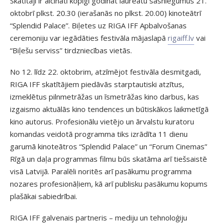
Skatītāji ir aicinati kopīgi godināt laureātu sasniegumus 21.
oktobrī plkst. 20.30 (ierašanās no plkst. 20.00) kinoteātrī
“Splendid Palace”. Biļetes uz RIGA IFF Apbalvošanas
ceremoniju var iegādāties festivāla mājaslapā
rigaiff.lv
vai
“Biļešu serviss” tirdzniecības vietās.
No 12. līdz 22. oktobrim, atzīmējot festivāla desmitgadi,
RIGA IFF skatītājiem piedāvās starptautiski atzītus,
izmeklētus pilnmetrāžas un īsmetrāžas kino darbus, kas
izgaismo aktuālās kino tendences un būtiskākos laikmetīgā
kino autorus. Profesionālu vietējo un ārvalstu kuratoru
komandas veidotā programma tiks izrādīta 11 dienu
garumā kinoteātros “Splendid Palace” un “Forum Cinemas”
Rīgā un daļa programmas filmu būs skatāma arī tiešsaistē
visā Latvijā. Paralēli noritēs arī pasākumu programma
nozares profesionāļiem, kā arī publisku pasākumu kopums
plašākai sabiedrībai.
RIGA IFF galvenais partneris – mediju un tehnoloģiju