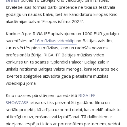
Izvēlētie īsās formas darbi pretendē ne tikai uz festivāla
godalgu un naudas balvu, bet arī kandidatūru Eiropas Kino
akadēmijas balvai “Eiropas īsfilma 2024”.
Konkursā par RIGA IFF apbalvojumu un 1000 EUR godalgu
sacentīsies arī
16 mūzikas videoklipi
no Baltijas valstīm,
kurus vērtēs piecu mūzikas, kino un radošās nozares
profesionāļu žūrija. RIGA IFF Baltijas mūzikas video
konkurss un tā seanss “Splendid Palace” Lielajā zālē ir
unikāls notikums Baltijas valstu mērogā, kura ietvaros tiek
izvērtēti spilgtākie aizvadītā gada pieteikumi mūzikas
videoklipu jomā.
Kino nozares pārstāvjiem paredzētā
RIGA IFF
SHOWCASE
ietvaros tiks prezentēti gaidāmo filmu un
seriālu projekti, kā arī jau uzņemti darbi, kas meklē atbalstu
attiecīgi to uzņemšanai vai izplatīšanai. Tā dalībnikiem ir
pieejama iespēja tikties ar potenciāliem partneriem, veidot