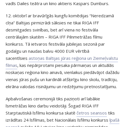
vadīs Dailes teātra un kino aktieris Kaspars Dumburs.
12. oktobrī ar bravūrīgās kungfu komēdijas “Neredzamā
cīņa” Baltijas pirmizrādi sāksies ne tikai RIGA IFF
desmitgades svinības, bet arī viena no festivāla
centrālajām skatēm – RIGA IFF Pilnmetrāžas filmu
konkurss. Tā ietvaros festivāla jubilejas sezonā par
godalgu un naudas balvu 4000 EUR vērtībā
sacentīsies
astoņas Baltijas jūras reģiona un Ziemeļvalstu
filmas
, kas nepārprotami piesaka pārmaiņas un aktuālās
noskaņas reģiona kino ainavā, vienlaikus piedāvājot dažādu
vienas jūras pušu un kardināli atšķirīgu kino skolu, tradīciju,
ekrāna valodas risinājumu un redzējumu pretnostatījumu.
Apbalvošanas ceremonijā tiks paziņoti arī labākie
īsmetrāžas kino darbu veidotāji. Šogad RIGA IFF
Starptautiskā īsfilmu konkursa skatē
četros seansos
tiks
izrādītas 24 īsfilmas, bet Nacionālais īsfilmu konkurss
īpašā
seansā
pulcēs 10 Latvijas kino veidotāju pirmizrādes.