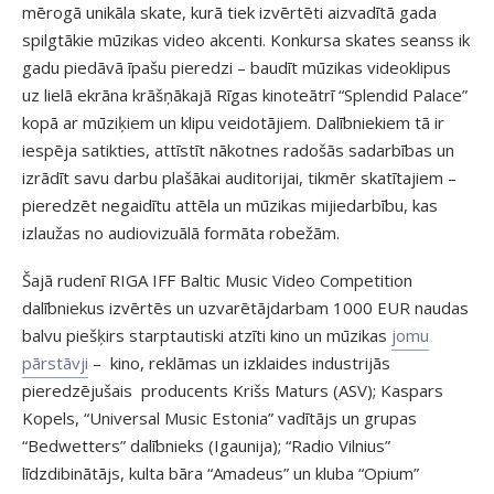
mērogā unikāla skate, kurā tiek izvērtēti aizvadītā gada
spilgtākie mūzikas video akcenti. Konkursa skates seanss ik
gadu piedāvā īpašu pieredzi – baudīt mūzikas videoklipus
uz lielā ekrāna krāšņākajā Rīgas kinoteātrī “Splendid Palace”
kopā ar mūziķiem un klipu veidotājiem. Dalībniekiem tā ir
iespēja satikties, attīstīt nākotnes radošās sadarbības un
izrādīt savu darbu plašākai auditorijai, tikmēr skatītajiem –
pieredzēt negaidītu attēla un mūzikas mijiedarbību, kas
izlaužas no audiovizuālā formāta robežām.
Šajā rudenī RIGA IFF Baltic Music Video Competition
dalībniekus izvērtēs un uzvarētājdarbam 1000 EUR naudas
balvu piešķirs starptautiski atzīti kino un mūzikas
jomu
pārstāvji
– kino, reklāmas un izklaides industrijās
pieredzējušais producents Krišs Maturs (ASV); Kaspars
Kopels, “Universal Music Estonia” vadītājs un grupas
“Bedwetters” dalībnieks (Igaunija); “Radio Vilnius”
līdzdibinātājs, kulta bāra “Amadeus” un kluba “Opium”