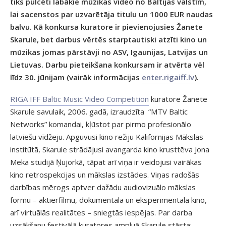
tiks pulcēti labākie mūzikas video no Baltijas valstīm,
lai sacenstos par uzvarētāja titulu un 1000 EUR naudas
balvu. Kā konkursa kuratore ir pievienojusies Žanete
Skarule, bet darbus vērtēs starptautiski atzīti kino un
mūzikas jomas pārstāvji no ASV, Igaunijas, Latvijas un
Lietuvas. Darbu pieteikšana konkursam ir atvērta vēl
līdz 30. jūnijam (vairāk informācijas
enter.rigaiff.lv
).
RIGA IFF Baltic Music Video Competition
kuratore Žanete
Skarule savulaik, 2006. gadā, izraudzīta “MTV Baltic
Networks” komandai, kļūstot par pirmo profesionālo
latviešu vīdžeju. Apguvusi kino režiju Kalifornijas Mākslas
institūtā, Skarule strādājusi avangarda kino krusttēva Jona
Meka studijā Ņujorkā, tāpat arī viņa ir veidojusi vairākas
kino retrospekcijas un mākslas izstādes. Viņas radošās
darbības mērogs aptver dažādu audiovizuālo mākslas
formu – aktierfilmu, dokumentālā un eksperimentālā kino,
arī virtuālās realitātes – sniegtās iespējas. Par darba
uzsākšanu festivālā kuratores ampluā Skarule stāsta: