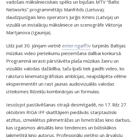
vadošais mākslinieciskais spēks un bijušais MTV “Baltic
Networks” programmētājs Manfrēds (Lietuva);
daudzpusīgais kino operators Jurģis Kmins (Latvija) un
vizuālā un instalāciju māksliniece un scenogrāfe Viktorija
Martjanova (Igaunija).
Līdz pat 30. jūnijam vietnē
enter.rigaiff.lv
turpinās Baltijas
mūzikas video pieteikumu pieņemšana dalībai konkursā.
Programmā ierasti pārstāvēta plaša mūzikas žanru un
vizuālās valodas dažādība, taču īpaši tiek gaidīti video, ko
raksturo kinematogrāfiskas ambīcijas, neapslāpēta vēlme
eksperimentēt un rast jaunas audiovizuālās valodas
izteiksmes līdzekļu kombinācijas un formulas.
Iesoļojot pastāvēšanas otrajā desmitgadē, no 17. līdz 27.
oktobrim RIGA IFF skatītājiem piedāvās starptautiski
atzītus, izmeklētus pilnmetrāžas un īsmetrāžas kino darbus,
kas izgaismos aktuālās kino tendences un būtiskākos
laikmetīgā kino autorus. Profesionālu vietējo un ārvalstu