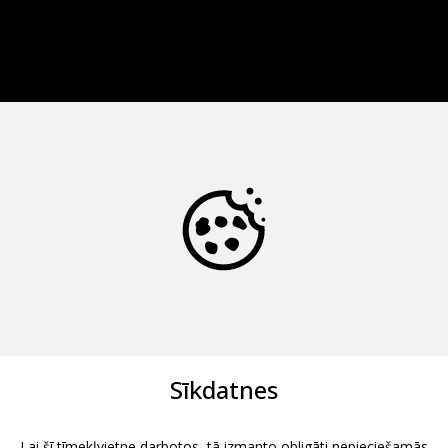
Sīkdatnes
Lai šī tīmekļvietne darbotos, tā izmanto obligāti nepieciešamās