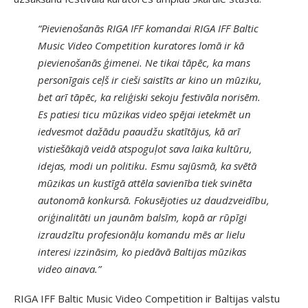
“Pievienošanās RIGA IFF komandai RIGA IFF Baltic
Music Video Competition kuratores lomā ir kā
pievienošanās ģimenei. Ne tikai tāpēc, ka mans
personīgais ceļš ir cieši saistīts ar kino un mūziku,
bet arī tāpēc, ka reliģiski sekoju festivāla norisēm.
Es patiesi ticu mūzikas video spējai ietekmēt un
iedvesmot dažādu paaudžu skatītājus, kā arī
vistiešākajā veidā atspoguļot sava laika kultūru,
idejas, modi un politiku. Esmu sajūsmā, ka svētā
mūzikas un kustīgā attēla savienība tiek svinēta
autonomā konkursā. Fokusējoties uz daudzveidību,
oriģinalitāti un jaunām balsīm, kopā ar rūpīgi
izraudzītu profesionāļu komandu mēs ar lielu
interesi izzināsim, ko piedāvā Baltijas mūzikas
video ainava.”
RIGA IFF Baltic Music Video Competition ir Baltijas valstu