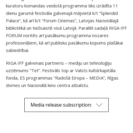
kuratoru komandas veidotā programma tiks izrādīta 11
dienu garumā festivāla galvenajā mājvietā k/t “Splendid
Palace”, kā arī k/t “Forum Cinemas”, Latvijas Nacionālajā
bibliotēkā un tiešsaistē visā Latvijā. Paralēli sadaļā RIGA IFF
FORUM noritēs arī pasākumu programma nozares
profesionāļiem, kā arī publisku pasākumu kopums plašākai
sabiedrībai.
RIGA IFF galvenais partneris – mediju un tehnoloģiju
uzņēmums “Tet”. Festivāls top ar Valsts kultūrkapitāla
fonda, ES programmas “Radošā Eiropa – MEDIA”, Rīgas
domes un Nacionālā kino centra atbalstu.
Media release subscription: