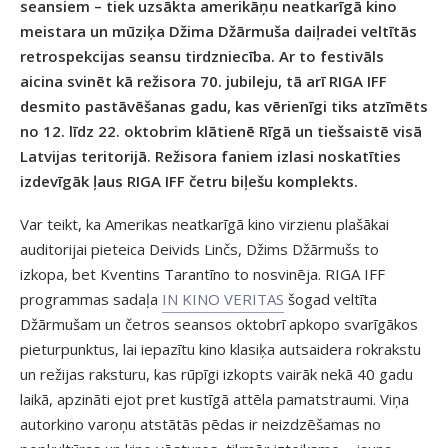
seansiem – tiek uzsākta amerikāņu neatkarīgā kino
meistara un mūziķa Džima Džārmuša daiļradei veltītās
retrospekcijas seansu tirdzniecība. Ar to festivāls
aicina svinēt kā režisora 70. jubileju, tā arī RIGA IFF
desmito pastāvēšanas gadu, kas vērienīgi tiks atzīmēts
no 12. līdz 22. oktobrim klātienē Rīgā un tiešsaistē visā
Latvijas teritorijā. Režisora faniem izlasi noskatīties
izdevīgāk ļaus RIGA IFF četru biļešu komplekts.
Var teikt, ka Amerikas neatkarīgā kino virzienu plašākai
auditorijai pieteica Deivids Linčs, Džims Džārmušs to
izkopa, bet Kventins Tarantīno to nosvinēja. RIGA IFF
programmas sadaļa
IN KINO VERITAS
šogad veltīta
Džārmušam un četros seansos oktobrī apkopo svarīgākos
pieturpunktus, lai iepazītu kino klasiķa autsaidera rokrakstu
un režijas raksturu, kas rūpīgi izkopts vairāk nekā 40 gadu
laikā, apzināti ejot pret kustīgā attēla pamatstraumi. Viņa
autorkino varoņu atstātās pēdas ir neizdzēšamas no