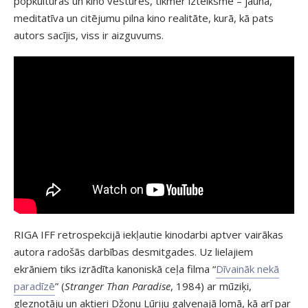
popkultūras un kino vēstures, tikmēr izteiksme – jauna,
meditatīva un citējumu pilna kino realitāte, kurā, kā pats
autors sacījis, viss ir aizguvums.
RIGA IFF retrospekcijā iekļautie kinodarbi aptver vairākas
autora radošās darbības desmitgades. Uz lielajiem
ekrāniem tiks izrādīta kanoniskā ceļa filma “
Dīvaināk nekā
paradīzē
” (
Stranger Than Paradise
, 1984) ar mūziķi,
gleznotāju un aktieri Džonu Lūriju galvenajā lomā, kā arī par