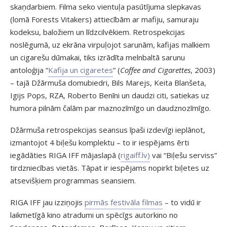
skaņdarbiem. Filma seko vientuļa pasūtījuma slepkavas
(lomā Forests Vitakers) attiecībām ar mafiju, samuraju
kodeksu, baložiem un līdzcilvēkiem. Retrospekcijas
noslēgumā, uz ekrāna virpuļojot sarunām, kafijas malkiem
un cigarešu dūmakai, tiks izrādīta melnbaltā sarunu
antoloģija “
Kafija un cigaretes
” (
Coffee and Cigarettes
, 2003)
– tajā Džārmuša domubiedri, Bils Marejs, Keita Blanšeta,
Igijs Pops, RZA, Roberto Benīni un daudzi citi, satiekas uz
humora pilnām čalām par maznozīmīgo un daudznozīmīgo.
Džārmuša retrospekcijas seansus īpaši izdevīgi ieplānot,
izmantojot 4 biļešu komplektu – to ir iespējams ērti
iegādāties RIGA IFF mājaslapā (
rigaiff.lv)
vai “Biļešu serviss”
tirdzniecības vietās. Tāpat ir iespējams nopirkt biļetes uz
atsevišķiem programmas seansiem.
RIGA IFF jau izziņojis
pirmās festivāla filmas
– to vidū ir
laikmetīgā kino atradumi un spēcīgs autorkino no