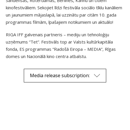
Sandensas, Roterdamas, Berlīnes, Kannu un citiem
kinofestivāliem. Sekojiet līdzi festivāla sociālo tīklu kanāliem
un jaunumiem mājaslapā, lai uzzinātu par citām 10. gada
programmas filmām, īpašajiem notikumiem un aktuālo!
RIGA IFF galvenais partneris – mediju un tehnoloģiju
uzņēmums “Tet”. Festivāls top ar Valsts kultūrkapitāla
fonda, ES programmas “Radošā Eiropa – MEDIA”, Rīgas
domes un Nacionālā kino centra atbalstu.
Media release subscription: