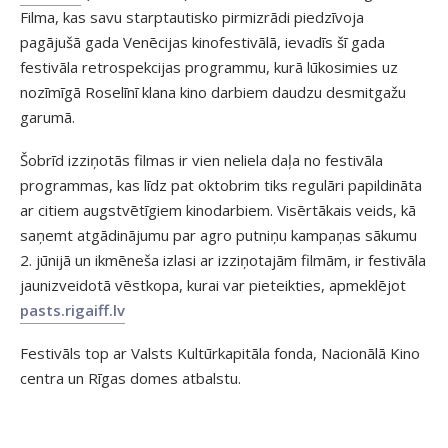
Filma, kas savu starptautisko pirmizrādi piedzīvoja
pagājušā gada Venēcijas kinofestivālā, ievadīs šī gada
festivāla retrospekcijas programmu, kurā lūkosimies uz
nozīmīgā Roselīnī klana kino darbiem daudzu desmitgažu
garumā.
Šobrīd izziņotās filmas ir vien neliela daļa no festivāla
programmas, kas līdz pat oktobrim tiks regulāri papildināta
ar citiem augstvētīgiem kinodarbiem. Visērtākais veids, kā
saņemt atgādinājumu par agro putniņu kampaņas sākumu
2. jūnijā un ikmēneša izlasi ar izziņotajām filmām, ir festivāla
jaunizveidotā vēstkopa, kurai var pieteikties, apmeklējot
pasts.rigaiff.lv
Festivāls top ar Valsts Kultūrkapitāla fonda, Nacionālā Kino
centra un Rīgas domes atbalstu.