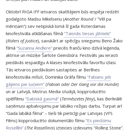
Oktobrī RIGA IFF ietvaros skatītājiem būs iespēja redzēt
godalgoto Madsu Mikelsenu (
Another Round
/ ”Vēl pa
mēriņam”) sev netipiskā lomā šī gada Roterdamas
kinofestivāla atklāšanas filmā
“Taisnās tiesas jātnieki”
(
Riders of Justice
), savukārt ar spēcīgu sniegumu Beno Žako
filmā
“Suzanna Andlere”
priecēs franču kino dzīvā leģenda,
aktrise un mūziķe Šarlote Geinsbūra. Festivāls jau ierasti
piedāvās iespaidīgu A klases kinofestivālu favorītu izlasi.
Tās ietvaros piedāvāsim sastapties ar Berlīnes
kinofestivāla
mīluli
, Dominika Grāfa filmu
“Fabians jeb
gājiens pie suņiem”
(
Fabian oder Der Gang vor die Hunde
)
un ar Latvijā, Mistrus Media studijā, kopproducēto
spēlfilmu
“Dabiskā gaismā”
(
Természetes fény
), kas Berlinālē
saņēmusi apbalvojumu par labāko režijas darbu. Turpat arī
“Gada labākā filma” – tieši tik pieticīgi par Latvijas (VFS
Films) kopproducēto dokumentālo filmu
“Es piedzimu
Rosellīni”
(
The Rossellinis
) izteicies izdevums “Rolling Stone”.