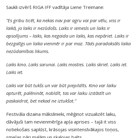
Saukli izvērš RIGA IFF vadītāja Liene Treimane:
”Es gribu ticēt, ka nekas nav par agru vai par vēlu, viss ir
laikā, jo laiks ir nezūdošs. Laiks ir iemesls un laiks ir
apsolījums – laiks, kas negaida un laiks, kas nepāriet. Laiks ir
bezgalīgs un laika vienmēr ir par maz. Tāds paradoksāls laika
nezūdamības likums.
Laiks kino. Laiks sarunai. Laiks mosties. Laiks skriet. Laiks iet.
Laiks iet.
Laiks var būt tukšs un var būt piepildīts. Kino var laiku
apturēt, palēnināt, nobīdīt, tas var laiku izstāstīt un
paskaidrot, bet nekad ne iztukšot.”
Festivāla dizaina mākslinieki, mēģinot vizualizēt laiku,
dāvājuši tam nevienmērīga apļa aprises – tajā it viss
notiekošais saplūst, krāsojas visintensīvākajos toņos,
smeļas pāri malām un skalojas balts.