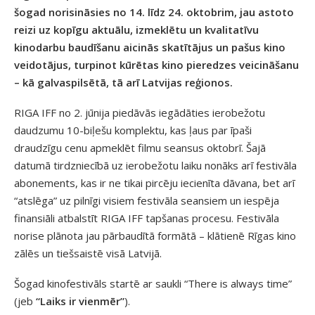
šogad norisināsies no 14. līdz 24. oktobrim, jau astoto
reizi uz kopīgu aktuālu, izmeklētu un kvalitatīvu
kinodarbu baudīšanu aicinās skatītājus un pašus kino
veidotājus, turpinot kūrētas kino pieredzes veicināšanu
– kā galvaspilsētā, tā arī Latvijas reģionos.
RIGA IFF no 2. jūnija piedāvās iegādāties ierobežotu
daudzumu 10-biļešu komplektu, kas ļaus par īpaši
draudzīgu cenu apmeklēt filmu seansus oktobrī. Šajā
datumā tirdzniecībā uz ierobežotu laiku nonāks arī festivāla
abonements, kas ir ne tikai pircēju iecienīta dāvana, bet arī
“atslēga” uz pilnīgi visiem festivāla seansiem un iespēja
finansiāli atbalstīt RIGA IFF tapšanas procesu. Festivāla
norise plānota jau pārbaudītā formātā – klātienē Rīgas kino
zālēs un tiešsaistē visā Latvijā.
Šogad kinofestivāls startē ar saukli “There is always time”
(jeb
“Laiks ir vienmēr”
).