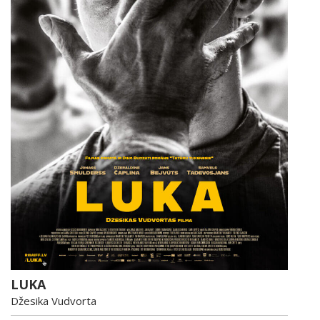
LUKA
Džesika Vudvorta