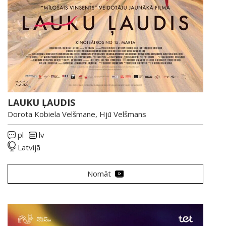
LAUKU ĻAUDIS
Dorota Kobiela Velšmane, Hjū Velšmans
pl
lv
Latvijā
Nomāt