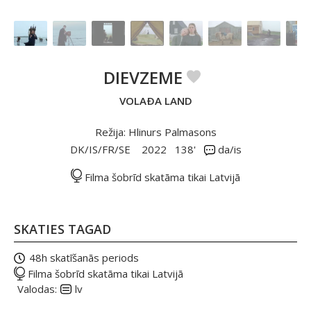
DIEVZEME
VOLAÐA LAND
Režija: Hlinurs Palmasons
DK/IS/FR/SE
2022
138'
da/is
Filma šobrīd skatāma tikai Latvijā
SKATIES TAGAD
48h skatīšanās periods
Filma šobrīd skatāma tikai Latvijā
Valodas:
lv