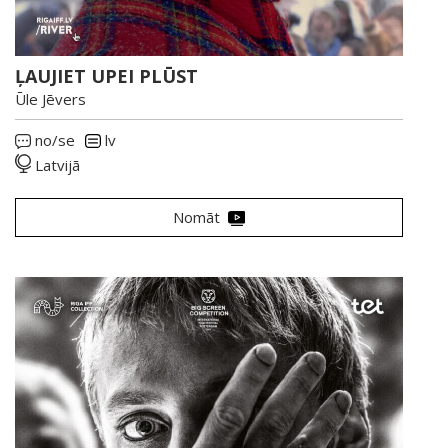
ĻAUJIET UPEI PLŪST
Ūle Jēvers
no/se
lv
Latvijā
Nomāt