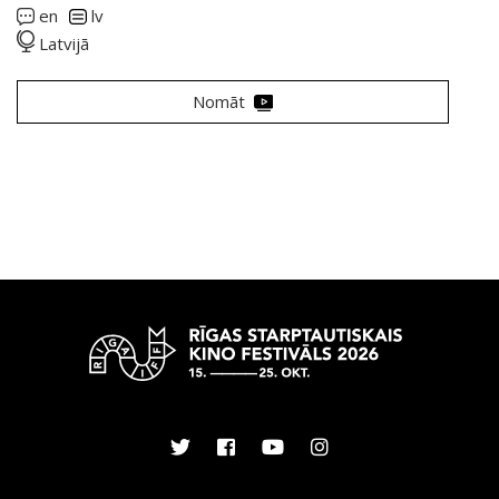
en
lv
Latvijā
Nomāt