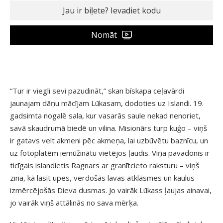
Nomāt
“Tur ir viegli sevi pazudināt,” skan bīskapa ceļavārdi
jaunajam dāņu mācījam Lūkasam, dodoties uz Islandi. 19.
gadsimta nogalē sala, kur vasarās saule nekad nenoriet,
savā skaudrumā biedē un vilina. Misionārs turp kuģo – viņš
ir gatavs velt akmeni pēc akmeņa, lai uzbūvētu baznīcu, un
uz fotoplatēm iemūžinātu vietējos ļaudis. Viņa pavadonis ir
ticīgais islandietis Ragnars ar granītcieto raksturu – viņš
zina, kā lasīt upes, verdošās lavas atklāsmes un kaulus
izmērcējošās Dieva dusmas. Jo vairāk Lūkass ļaujas ainavai,
jo vairāk viņš attālinās no sava mērķa.