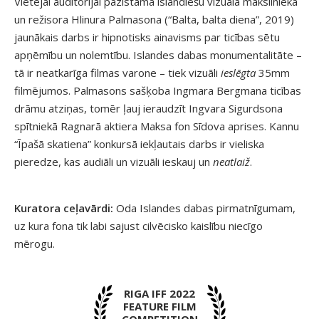
Vietējai auditorijai pazīstamā islandiešu vizuālā mākslinieka
un režisora Hlinura Palmasona (“Balta, balta diena”, 2019)
jaunākais darbs ir hipnotisks ainavisms par ticības sētu
apņēmību un nolemtību. Islandes dabas monumentalitāte –
tā ir neatkarīga filmas varone – tiek vizuāli
ieslēgta
35mm
filmējumos. Palmasons sašķoba Ingmara Bergmana ticības
drāmu atziņas, tomēr ļauj ieraudzīt Ingvara Sigurdsona
spītniekā Ragnarā aktiera Maksa fon Sīdova aprises. Kannu
“Īpašā skatiena” konkursā iekļautais darbs ir vieliska
pieredze, kas audiāli un vizuāli ieskauj un
neatlaiž
.
Kuratora ceļavārdi:
Oda Islandes dabas pirmatnīgumam,
uz kura fona tik labi sajust cilvēcisko kaislību niecīgo
mērogu.
RIGA IFF 2022
FEATURE FILM