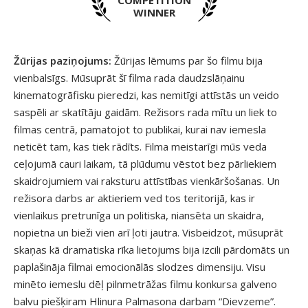
COMPETITION
WINNER
Žūrijas paziņojums:
Žūrijas lēmums par šo filmu bija
vienbalsīgs. Mūsuprāt šī filma rada daudzslāņainu
kinematogrāfisku pieredzi, kas nemitīgi attīstās un veido
saspēli ar skatītāju gaidām. Režisors rada mītu un liek to
filmas centrā, pamatojot to publikai, kurai nav iemesla
neticēt tam, kas tiek rādīts. Filma meistarīgi mūs veda
ceļojumā cauri laikam, tā plūdumu vēstot bez pārliekiem
skaidrojumiem vai raksturu attīstības vienkāršošanas. Un
režisora darbs ar aktieriem ved tos teritorijā, kas ir
vienlaikus pretrunīga un politiska, niansēta un skaidra,
nopietna un bieži vien arī ļoti jautra. Visbeidzot, mūsuprāt
skaņas kā dramatiska rīka lietojums bija izcili pārdomāts un
paplašināja filmai emocionālās slodzes dimensiju. Visu
minēto iemeslu dēļ pilnmetrāžas filmu konkursa galveno
balvu piešķiram Hlinura Palmasona darbam “Dievzeme”.