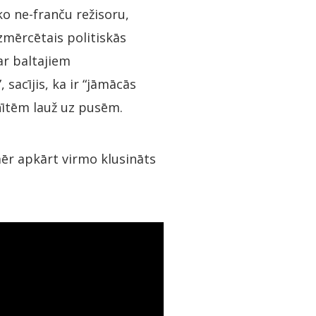
ko ne-franču režisoru,
zmērcētais politiskās
ar baltajiem
sacījis, ka ir “jāmācās
ēnītēm lauž uz pusēm.
ēr apkārt virmo klusināts