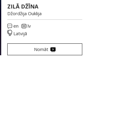
ZILĀ DŽĪNA
Džordžija Ouklija
en
lv
Latvijā
Nomāt