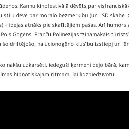
ūdeņos. Kannu kinofestivālā dēvēts par visfranciskā
vu stilu dēvē par morālo bezmērķību (un LSD skābē i
īs) – idejas atnāks pie skatītājiem pašas. Arī humors 
ols Gogēns, Franču Polinēzijas “zināmākais tūrists”, 
a šo driftējošo, halucionogēno klusību izstiepj un l
o nakšu uzkarsēti, iedeguši ķermeņi dejo bārā, kam
 filmas hipnotiskajam ritmam, lai līdzpiedzīvotu!