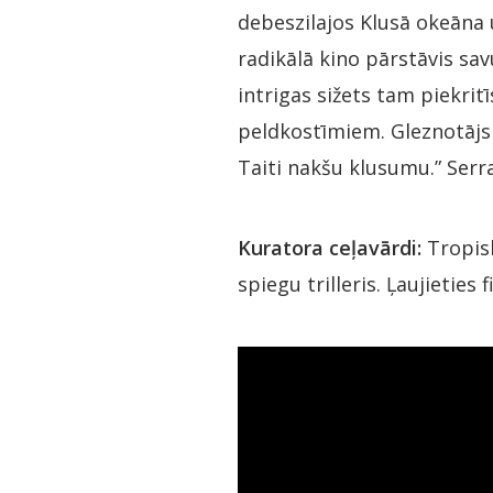
debeszilajos Klusā okeāna 
radikālā kino pārstāvis sa
intrigas sižets tam piekrit
peldkostīmiem. Gleznotājs P
Taiti nakšu klusumu.” Serr
Kuratora ceļavārdi:
Tropisk
spiegu trilleris. Ļaujieties