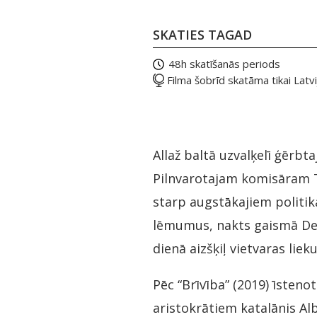
SKATIES TAGAD
48h skatīšanās periods
Filma šobrīd skatāma tikai Latvi
Allaž baltā uzvalķelī ģērb
Pilnvarotajam komisāram Ta
starp augstākajiem politik
lēmumus, nakts gaismā De R
dienā aizšķiļ vietvaras lie
Pēc “Brīvība” (2019) īsten
aristokrātiem katalānis Al