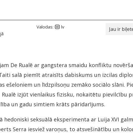
Valodas:
lv
jā
tajam De Rualē ar gangstera smaidu konfliktu novērša
iti salā piemīt atraisīts dabiskums un izcilas diplo
as ešeloniem un līdzpilsoņu zemāko sociālo slāni. 
ualē izjūt vienlaikus fizisku, nokaitētu pievilcību p
kulība un gadu simtiem krāts pāridarījums.
otā hedoniski seksuālā eksperimenta ar Luija XVI gal
berts Serra iesviež varoņus, to atsvešinātību un kol