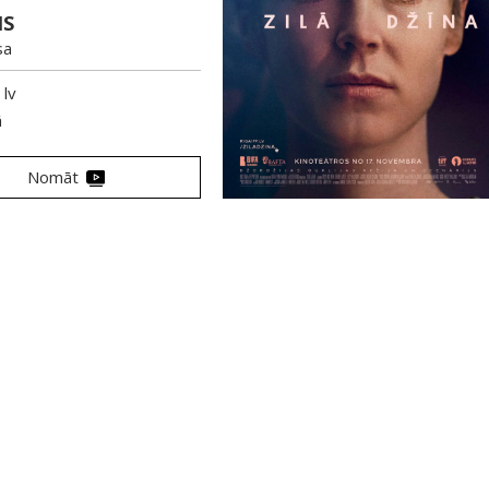
S
sa
lv
ā
Nomāt