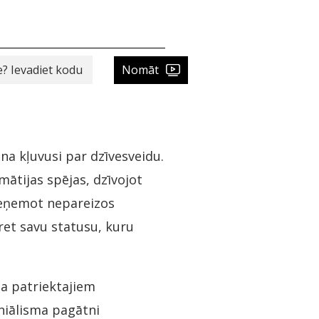
Nomāt
na kļuvusi par dzīvesveidu.
mātijas spējas, dzīvojot
Pieņemot nepareizos
ret savu statusu, kuru
ma patriektajiem
oniālisma pagātni