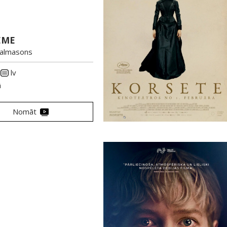
EME
Palmasons
lv
ā
Nomāt