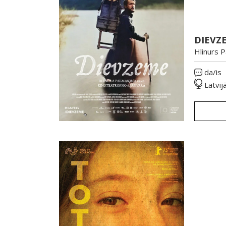
DIEVZ
Hlinurs 
da/is
Latvij