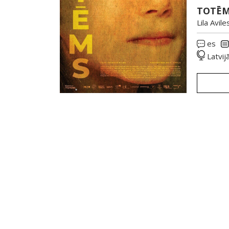
TOTĒM
Lila Avile
es
Latvij