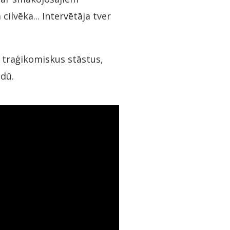
ilvēka... Intervētāja tver
traģikomiskus stāstus,
idū.