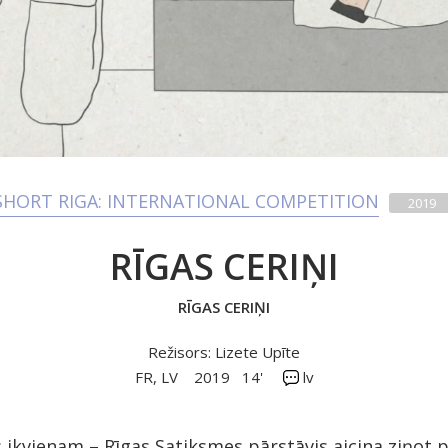
SHORT RIGA: INTERNATIONAL COMPETITION
2019
RĪGAS CERIŅI
RĪGAS CERIŅI
Režisors: Lizete Upīte
FR, LV
2019
14'
lv
ikvienam – Rīgas Satiksmes pārstāvis aicina ziņot 