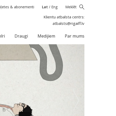
iļetes & abonementi
Lat
/
Eng
Meklēt
Klientu atbalsta centrs:
atbalsts@rigaiff.lv
īri
Draugi
Medijiem
Par mums