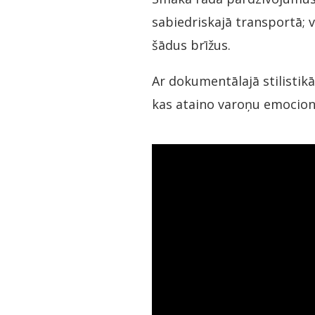
sabiedriskajā transportā; v
šādus brīžus.
Ar dokumentālajā stilistikā
kas ataino varoņu emocionāl