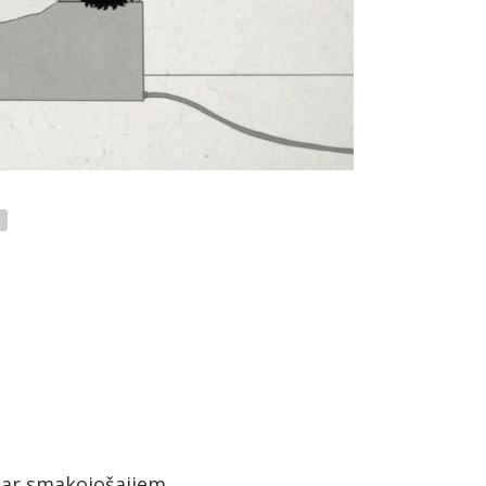
par smakojošajiem