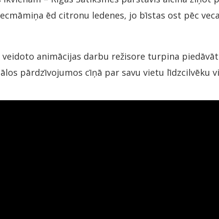
ecmāmiņa ēd citronu ledenes, jo bīstas ost pēc veca c
 veidoto animācijas darbu režisore turpina piedāvāt 
os pārdzīvojumos cīņā par savu vietu līdzcilvēku v