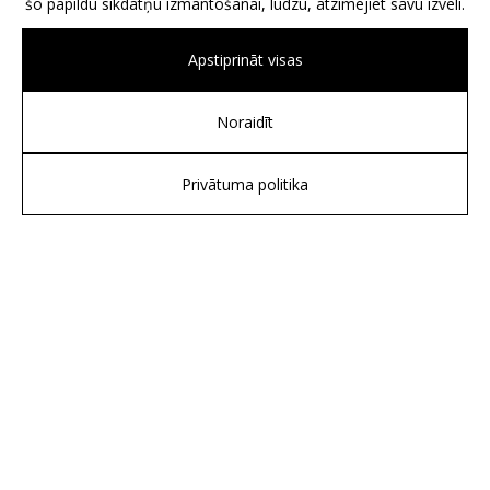
šo papildu sīkdatņu izmantošanai, lūdzu, atzīmējiet savu izvēli.
Apstiprināt visas
Noraidīt
Privātuma politika