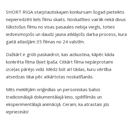
SHORT RIGA starptautiskajam konkursam šogad pieteikts
nepieredzēti liels filmu skaits. Noskatīties vairāk nekā divus
tūkstošus filmu no visas pasaules nebija viegls, toties
iedvesmojošs un daudz jauna atklājošs darba process, kura
gaitā atlasījām 35 filmas no 24 valstīm.
Dažkārt ir grūti paskaidrot, kas aizkustina, kāpēc kāda
konkrēta filma šķiet īpaša. Citkārt filma nepārprotami
izceļas pārējo vidū. Mēdz būt arī tādas, kuru vērtība
atsedzas tikai pēc atkārtotas noskatīšanās.
Mēs meklējām oriģinālas un personiskas balsis
tradicionālajā dokumentālajā kino, spēlfilmās un
eksperimentālajā animācijā. Ceram, ka atrastais jūs
iepriecinās!