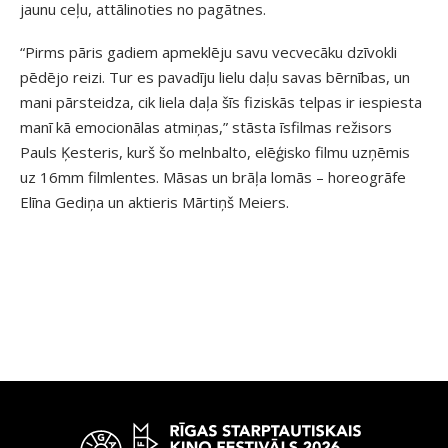
jaunu ceļu, attālinoties no pagātnes.
“Pirms pāris gadiem apmeklēju savu vecvecāku dzīvokli
pēdējo reizi. Tur es pavadīju lielu daļu savas bērnības, un
mani pārsteidza, cik liela daļa šīs fiziskās telpas ir iespiesta
manī kā emocionālas atmiņas,” stāsta īsfilmas režisors
Pauls Ķesteris, kurš šo melnbalto, elēģisko filmu uzņēmis
uz 16mm filmlentes. Māsas un brāļa lomās – horeogrāfe
Elīna Gediņa un aktieris Mārtiņš Meiers.