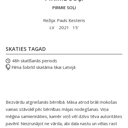
PIRMIE SOĻI
Režija: Pauls Ķesteris
LV
2021
15'
SKATIES TAGAD
48h skatīšanās periods
Filma šobrīd skatāma tikai Latvijā
Bezvārdu atgriešanās bērnībā. Māsa atrod brāli mokošas
vainas stāvoklī pēc bērnības mājas nodegšanas. Viņa
mēģina samierināties, kamēr viņš vēl dzīvo tēva autoritātes
pavēnī. Neizrunājot ne vārda, abi dala nastu un vēlas rast