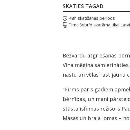
SKATIES TAGAD
48h skatīšanās periods
Filma šobrīd skatāma tikai Latvi
Bezvārdu atgriešanās bērn
Viņa mēģina samierināties,
nastu un vēlas rast jaunu c
“Pirms pāris gadiem apmeklē
bērnības, un mani pārsteidz
stāsta īsfilmas režisors P
Māsas un brāļa lomās – hor