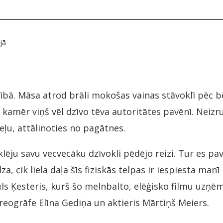
jā
ībā. Māsa atrod brāli mokošas vainas stāvoklī pēc 
 kamēr viņš vēl dzīvo tēva autoritātes pavēnī. Neizru
eļu, attālinoties no pagātnes.
ju savu vecvecāku dzīvokli pēdējo reizi. Tur es pava
a, cik liela daļa šīs fiziskās telpas ir iespiesta man
auls Ķesteris, kurš šo melnbalto, elēģisko filmu uzņē
eogrāfe Elīna Gediņa un aktieris Mārtiņš Meiers.