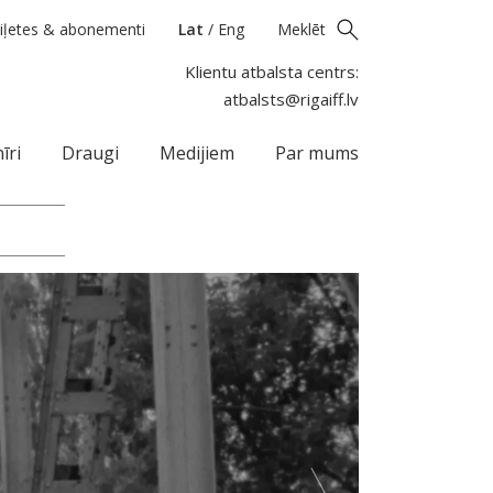
iļetes & abonementi
Lat
/
Eng
Meklēt
Klientu atbalsta centrs:
atbalsts@rigaiff.lv
īri
Draugi
Medijiem
Par mums