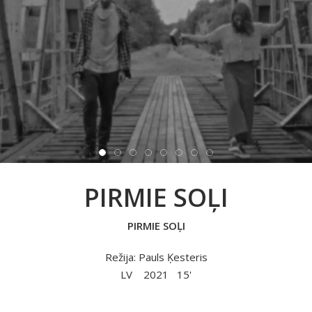
PIRMIE SOĻI
PIRMIE SOĻI
Režija: Pauls Ķesteris
LV
2021
15'