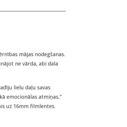
bērnības mājas nodegšanas.
nājot ne vārda, abi dala
dīju lielu daļu savas
ī kā emocionālas atmiņas,”
mis uz 16mm filmlentes.