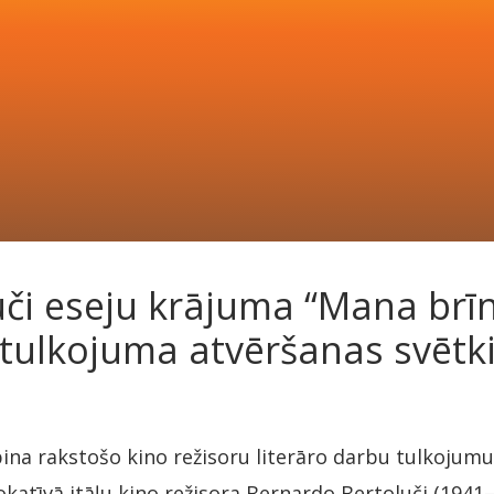
či eseju krājuma “Mana brīn
tulkojuma atvēršanas svētk
ina rakstošo kino režisoru literāro darbu tulkojumu 
okatīvā itāļu kino režisora Bernardo Bertoluči (1941