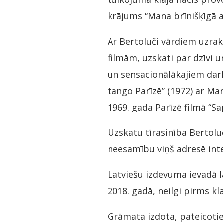
krājums “Mana brīnišķīgā 
Ar Bertoluči vārdiem uzrak
filmām, uzskati par dzīvi 
un sensacionālākajiem darbi
tango Parīzē” (1972) ar Mar
1969. gada Parīzē filmā “Sa
Uzskatu tīrasinība Bertoluč
neesamību viņš adresē intel
Latviešu izdevuma ievadā l
2018. gadā, neilgi pirms kl
Grāmata izdota, pateicotie