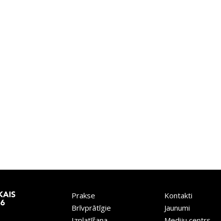
Prakse
Kontakti
Brīvprātīgie
Jaunumi
Izplatīšana
Mediju centrs