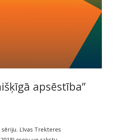
išķīgā apsēstība”
i
sēriju. Līvas Trekteres
–2018) eseju un rakstu