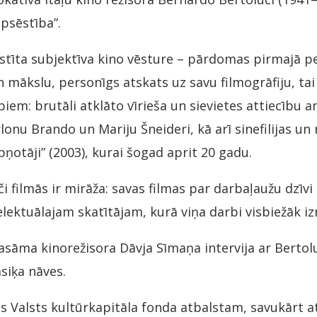
apsēstība”.
stīta subjektīva kino vēsture – pārdomas pirmajā p
un mākslu, personīgs atskats uz savu filmogrāfiju, ta
em: brutāli atklāto vīrieša un sievietes attiecību a
lonu Brando un Mariju Šneideri, kā arī sinefilijas un
pņotāji” (2003), kurai šogad aprit 20 gadu.
i filmās ir mirāža: savas filmas par darbaļaužu dzīv
ektuālajam skatītājam, kurā viņa darbi visbiežāk izr
asāma kinorežisora Dāvja Sīmaņa intervija ar Bertol
asiķa nāves.
s Valsts kultūrkapitāla fonda atbalstam, savukārt at