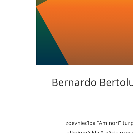
Bernardo Bertolu
Izdevniecība “Aminori” turp
tulkojumā klajā nācis prov