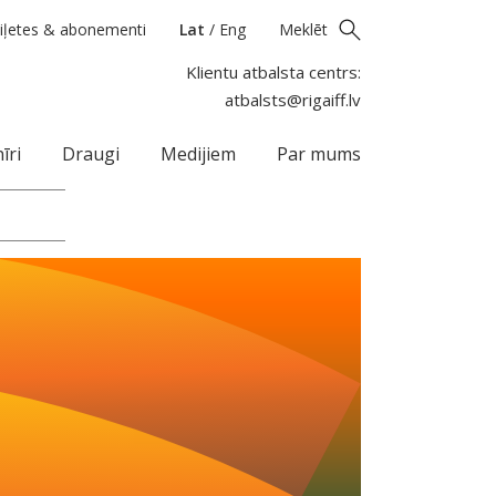
iļetes & abonementi
Lat
/
Eng
Meklēt
Klientu atbalsta centrs:
atbalsts@rigaiff.lv
īri
Draugi
Medijiem
Par mums