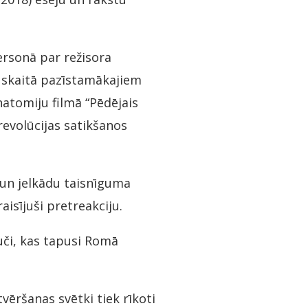
ersonā par režisora
i skaitā pazīstamākajiem
natomiju filmā “Pēdējais
 revolūcijas satikšanos
i un jelkādu taisnīguma
aisījuši pretreakciju.
uči, kas tapusi Romā
vēršanas svētki tiek rīkoti