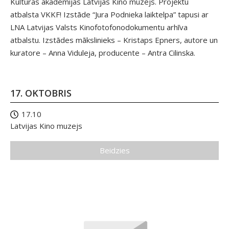
Kultūras akadēmijas Latvijas Kino muzejs. Projektu
atbalsta VKKF! Izstāde “Jura Podnieka laiktelpa” tapusi ar
LNA Latvijas Valsts Kinofotofonodokumentu arhīva
atbalstu. Izstādes mākslinieks – Kristaps Epners, autore un
kuratore – Anna Viduleja, producente – Antra Cilinska.
17. OKTOBRIS
17.10
Latvijas Kino muzejs
Beidzies