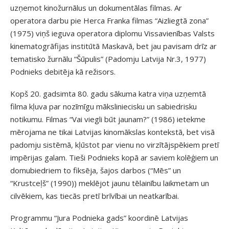
uzņemot kinožurnālus un dokumentālas filmas. Ar
operatora darbu pie Herca Franka filmas “Aizliegtā zona”
(1975) viņš ieguva operatora diplomu Vissavienības Valsts
kinematogrāfijas institūtā Maskavā, bet jau pavisam drīz ar
tematisko žurnālu “Šūpulis” (Padomju Latvija Nr.3, 1977)
Podnieks debitēja kā režisors.
Kopš 20. gadsimta 80. gadu sākuma katra viņa uzņemtā
filma kļuva par nozīmīgu māksliniecisku un sabiedrisku
notikumu. Filmas “Vai viegli būt jaunam?” (1986) ietekme
mērojama ne tikai Latvijas kinomākslas kontekstā, bet visā
padomju sistēmā, kļūstot par vienu no virzītājspēkiem pretī
impērijas galam. Tieši Podnieks kopā ar saviem kolēģiem un
domubiedriem to fiksēja, šajos darbos (“Mēs” un
“Krustceļš” (1990)) meklējot jaunu tēlainību laikmetam un
cilvēkiem, kas tiecās pretī brīvībai un neatkarībai.
Programmu “Jura Podnieka gads” koordinē Latvijas