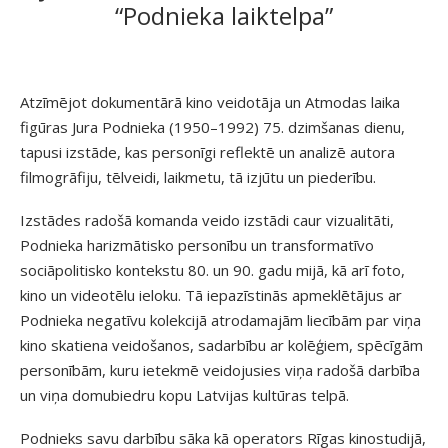
“Podnieka laiktelpa”
Atzīmējot dokumentārā kino veidotāja un Atmodas laika
figūras Jura Podnieka (1950–1992) 75. dzimšanas dienu,
tapusi izstāde, kas personīgi reflektē un analizē autora
filmogrāfiju, tēlveidi, laikmetu, tā izjūtu un piederību.
Izstādes radošā komanda veido izstādi caur vizualitāti,
Podnieka harizmātisko personību un transformatīvo
sociāpolitisko kontekstu 80. un 90. gadu mijā, kā arī foto,
kino un videotēlu ieloku. Tā iepazīstinās apmeklētājus ar
Podnieka negatīvu kolekcijā atrodamajām liecībām par viņa
kino skatiena veidošanos, sadarbību ar kolēģiem, spēcīgām
personībām, kuru ietekmē veidojusies viņa radošā darbība
un viņa domubiedru kopu Latvijas kultūras telpā.
Podnieks savu darbību sāka kā operators Rīgas kinostudijā,