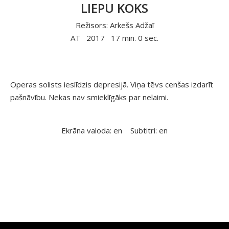
LIEPU KOKS
Režisors: Arkešs Adžaī
AT
2017
17 min. 0 sec.
Operas solists ieslīdzis depresijā. Viņa tēvs cenšas izdarīt
pašnāvību. Nekas nav smieklīgāks par nelaimi.
Ekrāna valoda: en
Subtitri: en