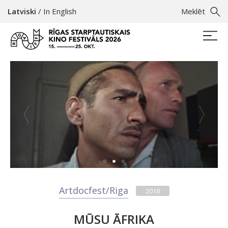
Latviski
/
In English
Meklēt
Artdocfest/Riga
2018
MŪSU ĀFRIKA