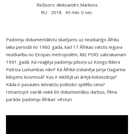
Režisors: Aleksandrs Markovs
RU
2018
45 min. 0 sec.
Padomju dokumentālistu skatījums uz neatkarīgo Āfriku
laika periodā no 1960. gada, kad 17 Āfrikas valstis ieguva
neatkarību no Eiropas metropolēm, līdz PSRS sabrukumam
1991. gadā. Kā reaģēja padomju pilsoņi uz Kongo līdera
Patrisa Lumumbas nāvi? Kā Āfrikā izskanēja Jurija Gagarina
lidojums kosmosā? Kas ir iekšējā un ārējā kolonizācija?
Kāda ir pasaules lielvalstu politisko spēlīšu cena?
Izmantojot vairāk nekā 60 dokumentālus darbus, filma
parāda ‘padomju Āfrikas’ vēsturi.