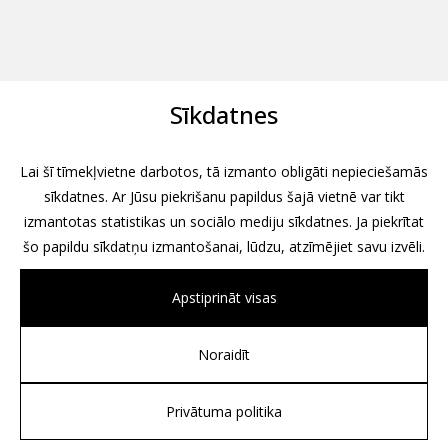
Sīkdatnes
Lai šī tīmekļvietne darbotos, tā izmanto obligāti nepieciešamās
sīkdatnes. Ar Jūsu piekrišanu papildus šajā vietnē var tikt
izmantotas statistikas un sociālo mediju sīkdatnes. Ja piekrītat
šo papildu sīkdatņu izmantošanai, lūdzu, atzīmējiet savu izvēli.
Apstiprināt visas
Noraidīt
All rights reserved, 2026
Design by
Associates, Partners et Sons
Privātuma politika