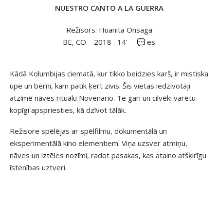
NUESTRO CANTO A LA GUERRA
Režisors: Huanita Onsaga
BE, CO
2018
14'
es
Kādā Kolumbijas ciematā, kur tikko beidzies karš, ir mistiska
upe un bērni, kam patīk ķert zivis. Šīs vietas iedzīvotāji
atzīmē nāves rituālu Novenario. Te gari un cilvēki varētu
kopīgi apspriesties, kā dzīvot tālāk.
Režisore spēlējas ar spēlfilmu, dokumentālā un
eksperimentālā kino elementiem. Viņa uzsver atmiņu,
nāves un iztēles nozīmi, radot pasakas, kas ataino atšķirīgu
īstenības uztveri.