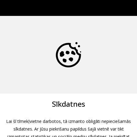
Sīkdatnes
Lai šī tīmekļvietne darbotos, tā izmanto obligāti nepieciešamās
sīkdatnes. Ar Jūsu piekrišanu papildus šajā vietnē var tikt
izmantotas statistikas un sociālo mediju sīkdatnes. Ja piekrītat