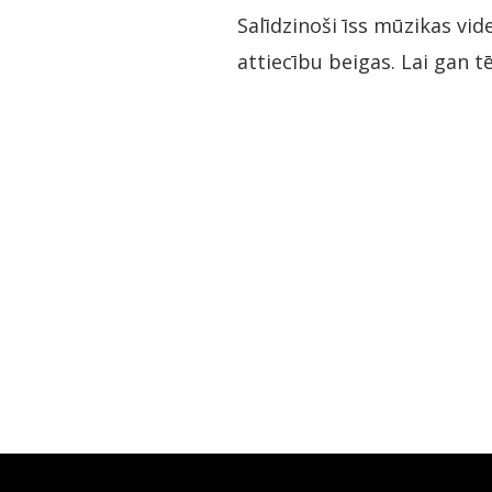
Salīdzinoši īss mūzikas vid
attiecību beigas. Lai gan 