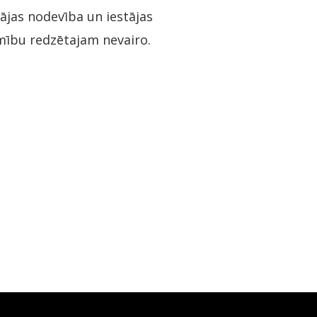
lājas nodevība un iestājas
camību redzētajam nevairo.