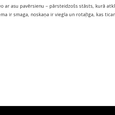
eo ar asu pavērsienu – pārsteidzošs stāsts, kurā atk
tēma ir smaga, noskaņa ir viegla un rotaļīga, kas ti