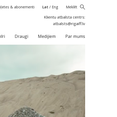
iļetes & abonementi
Lat
/
Eng
Meklēt
Klientu atbalsta centrs:
atbalsts@rigaiff.lv
īri
Draugi
Medijiem
Par mums