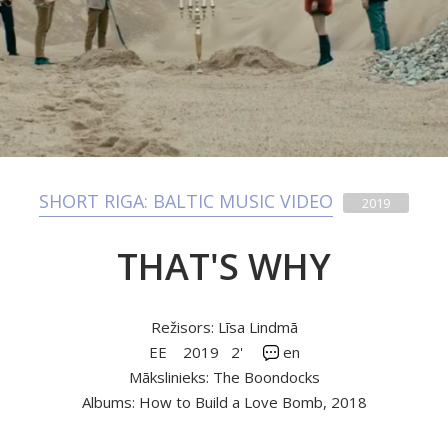
SHORT RIGA: BALTIC MUSIC VIDEO
2019
THAT'S WHY
Režisors: Līsa Lindmā
EE
2019
2'
en
Mākslinieks: The Boondocks
Albums: How to Build a Love Bomb, 2018