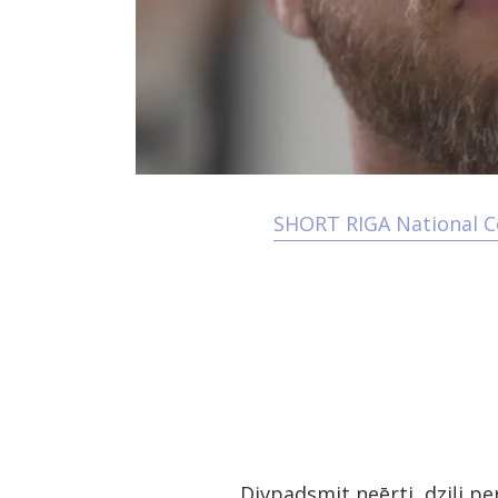
SHORT RIGA National Co
Divpadsmit neērti, dziļi pe