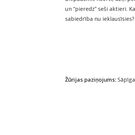
un “pieredz” seši aktieri. K
sabiedrība nu ieklausīsies?
Žūrijas paziņojums:
Sāpīga