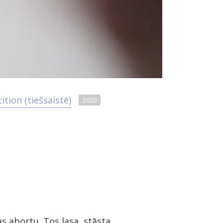
ion (tiešsaistē)
2020
as abortu. Tos lasa, stāsta