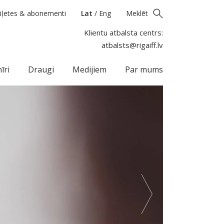
iļetes & abonementi
Lat
/
Eng
Meklēt
Klientu atbalsta centrs:
atbalsts@rigaiff.lv
īri
Draugi
Medijiem
Par mums