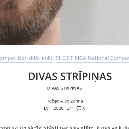
mpetition (klātienē)
SHORT RIGA National Competit
DIVAS STRĪPIŅAS
DIVAS STRĪPIŅAS
Režija: Alise Zariņa
LV
2020
21'
lv
rsoniski un sāpīgi stāsti par sievietēm, kuras veikuš