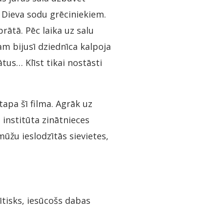
ā Dieva sodu grēciniekiem.
rātā. Pēc laika uz salu
dam bijusī dziednīca kalpoja
us… Klīst tikai nostāsti
tapa šī filma. Agrāk uz
 institūta zinātnieces
mūžu ieslodzītās sievietes,
tisks, iesūcošs dabas