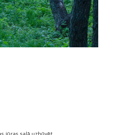
jas jūras salā uzbūvēt