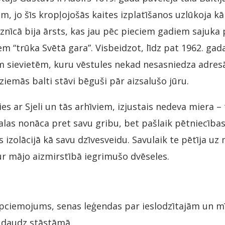
m, jo šīs kropļojošās kaites izplatīšanos uzlūkoja k
znīcā bija ārsts, kas jau pēc pieciem gadiem sajuka p
iem “trūka Svētā gara”. Visbeidzot, līdz pat 1962. ga
 sievietēm, kuru vēstules nekad nesasniedza adresāt
ziemās balti stāvi bēguši pār aizsalušo jūru.
es ar Sjeli un tās arhīviem, izjustais nedeva miera – 
alas nonāca pret savu gribu, bet pašlaik pētniecības
 izolācijā kā savu dzīvesveidu. Savulaik te pētīja uz 
r mājo aizmirstībā iegrimušo dvēseles.
ciemojums, senas leģendas par ieslodzītajām un mī
r daudz stāstāmā.