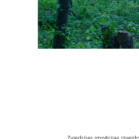
Zviedrijas impērijas izveid