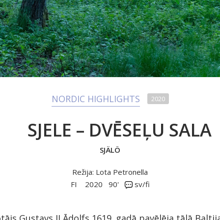
NORDIC HIGHLIGHTS
2020
SJELE – DVĒSEĻU SALA
SJÄLÖ
Režija: Lota Petronella
FI
2020
90'
sv/fi
otājs Gustavs II Ādolfs 1619. gadā pavēlēja tālā Balti