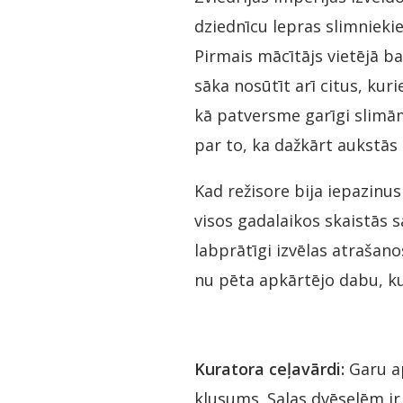
dziednīcu lepras slimniekie
Pirmais mācītājs vietējā ba
sāka nosūtīt arī citus, kur
kā patversme garīgi slimām
par to, ka dažkārt aukstās 
Kad režisore bija iepazinusi
visos gadalaikos skaistās s
labprātīgi izvēlas atrašanos
nu pēta apkārtējo dabu, ku
Kuratora ceļavārdi:
Garu ap
klusums. Salas dvēselēm i