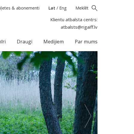
iļetes & abonementi
Lat
/
Eng
Meklēt
Klientu atbalsta centrs:
atbalsts@rigaiff.lv
īri
Draugi
Medijiem
Par mums