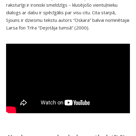
raksturīgi ir ironiski smeldzīgs – klusējošo vientuļnieku
dialogs ar dabu ir spēcīgāks par visu citu. Cita starpā,
Sjouns ir dziesmu tekstu autors “Oskara” balvai nominētajai
Larsa fon Trīra “Dejotāja tumsā” (2000).