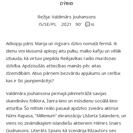
DÝRIÐ
Režija: Valdimārs Jouhansons
IS/SE/PL
2021
90'
is
Aitkopju pāris Marija un Ingvars dzīvo nomaļā fermā. Ik
dienu viņi klusumā apkopj aitu pulku, malko kafiju un vēlāk
izbauda, kā virtuvi piepilda Reikjavīkas radio murdoņas
dzīvība. Apdzisušās attiecības mainās pēc aitas
dzemdībām. Abus pārņem bezvārdu apjukums un cerība:
kas ir šis jaunpienācējs?
Valdimāra Jouhansona pirmajā pilnmetrāžā savijas
skandināvu folklora, žanra kino un mūsdienu sociālā kino
atturība. Šo mītiski reālo pasauli apdzīvo zviedru aktrise
Nūmi Rapasa, “Millenium” ekranizāciju Līsbeta Salandere, un
viens no zināmākajiem islandiešu aktieriem Hilmirs Snairs
Gudnasons. Literāts Sjouns kā scenārija līdzautors sev