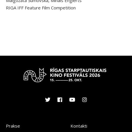
Malgožata Šumovska, Mihals Englerts
RIGA IFF Feature Film Competition
Prakse
Kontakti