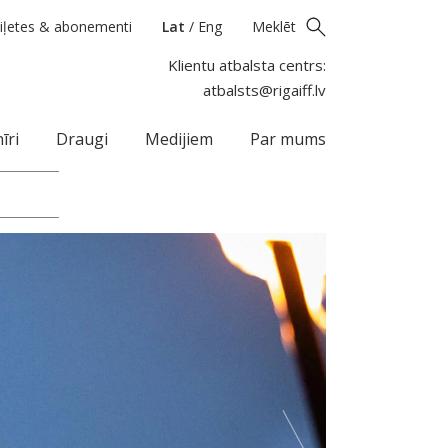
iļetes & abonementi
Lat
/
Eng
Meklēt
Klientu atbalsta centrs:
atbalsts@rigaiff.lv
īri
Draugi
Medijiem
Par mums