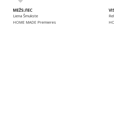
MEŽS:ЛЕС
VI
Liena Šmukste
Re
HOME MADE Premieres
HO