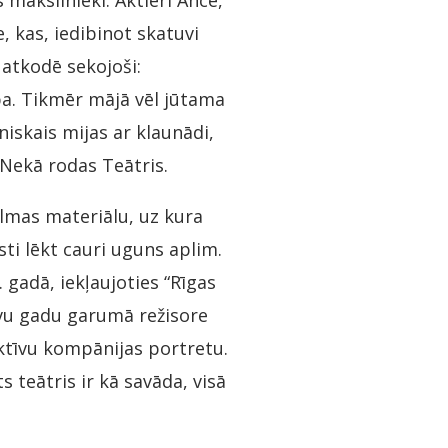
 mākslinieki. Aktieri Ance,
, kas, iedibinot skatuvi
 atkodē sekojoši:
ba. Tikmēr mājā vēl jūtama
niskais mijas ar klaunādi,
 Nekā rodas Teātris.
ilmas materiālu, uz kura
esti lēkt cauri uguns aplim.
 gadā, iekļaujoties “Rīgas
ivu gadu garumā režisore
ktīvu kompānijas portretu.
 teātris ir kā savāda, visā