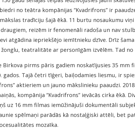
ā 130 gadu senajās telpās iedzīvojušies jauni skatuves
biedri no teātra kompānijas “Kvadrifrons” ir paaudze
s mākslas tradīciju šajā ēkā. 11 burtu nosaukumu viņi
ar draugiem, reizēm ir fenomenāli radoša un nav stul
evi atgādina iepriekšējo iemītnieku dzīve. Drīz šama
u žonglu, teatralitāte ar personīgām izvēlēm. Tad no
e Birkova pirms pāris gadiem noskatījusies 35 mm f
0. gados. Tajā četri tīģeri, baiļodamies liesmu, ir spi
frons” aktieriem un jauno mākslinieku paaudzi. 2018.
aiņās, kompānija “Kvadrifrons” ievācās cirka ēkā. D
iņš uz 16 mm filmas iemūžinājuši dokumentāli subje
aunie spēlmaņi parādās kā nostaļģiski attēli, bet pats
ocesualitātes mozaīka.