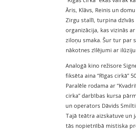
“Rīgas cirka” ēkas vairāk k
Āris, Klāvs, Reinis un domu
Zirgu stallī, turpina dzīvā
organizācija, kas vizinās 
ziloņu smaka. Šur tur par s
nākotnes zīlējumi ar ilūzij
Analogā kino režisore Sign
fiksēta aina “Rīgas cirkā” 5
Paralēle rodama ar “Kvadri
cirka” darbības kursa pārm
un operators Dāvids Smilt
Tajā teātra aizskatuve un j
tās nopietnībā mistiska pr