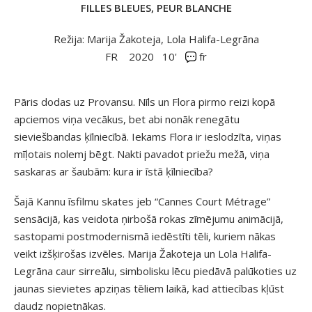
FILLES BLEUES, PEUR BLANCHE
Režija: Marija Žakoteja, Lola Halifa-Legrāna
FR
2020
10'
fr
Pāris dodas uz Provansu. Nīls un Flora pirmo reizi kopā
apciemos viņa vecākus, bet abi nonāk renegātu
sieviešbandas ķīlniecībā. Iekams Flora ir ieslodzīta, viņas
mīļotais nolemj bēgt. Nakti pavadot priežu mežā, viņa
saskaras ar šaubām: kura ir īstā ķīlniecība?
Šajā Kannu īsfilmu skates jeb “Cannes Court Métrage”
sensācijā, kas veidota ņirbošā rokas zīmējumu animācijā,
sastopami postmodernismā iedēstīti tēli, kuriem nākas
veikt izšķirošas izvēles. Marija Žakoteja un Lola Halifa-
Legrāna caur sirreālu, simbolisku lēcu piedāvā palūkoties uz
jaunas sievietes apziņas tēliem laikā, kad attiecības kļūst
daudz nopietnākas.