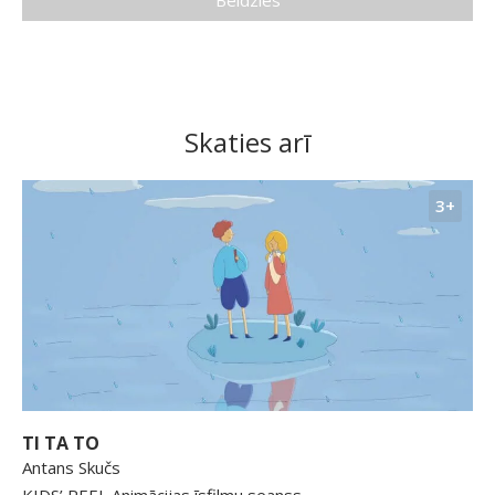
Skaties arī
3+
TI TA TO
Antans Skučs