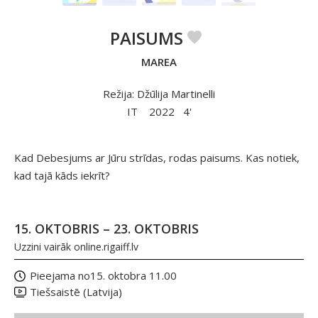
PAISUMS
MAREA
Režija: Džūlija Martinelli
IT
2022
4'
Kad Debesjums ar Jūru strīdas, rodas paisums. Kas notiek,
kad tajā kāds iekrīt?
15. OKTOBRIS – 23. OKTOBRIS
Uzzini vairāk
online.rigaiff.lv
Pieejama no
15. oktobra 11.00
Tiešsaistē (Latvija)