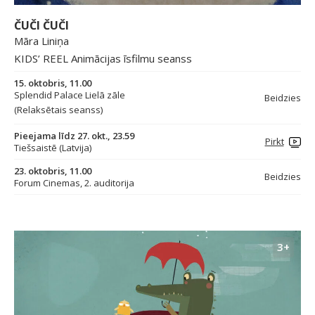
ČUČI ČUČI
Māra Liniņa
KIDS’ REEL Animācijas īsfilmu seanss
15. oktobris, 11.00
Splendid Palace Lielā zāle
Beidzies
(Relaksētais seanss)
Pieejama līdz 27. okt., 23.59
Pirkt
Tiešsaistē (Latvija)
23. oktobris, 11.00
Beidzies
Forum Cinemas, 2. auditorija
3+