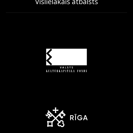
Vislielākais atbalsts