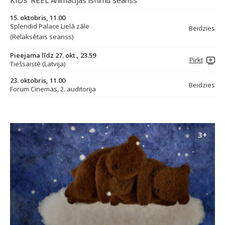
KIDS’ REEL Animācijas īsfilmu seanss
15. oktobris, 11.00
Splendid Palace Lielā zāle
Beidzies
(Relaksētais seanss)
Pieejama līdz 27. okt., 23.59
Pirkt
Tiešsaistē (Latvija)
23. oktobris, 11.00
Beidzies
Forum Cinemas, 2. auditorija
3+