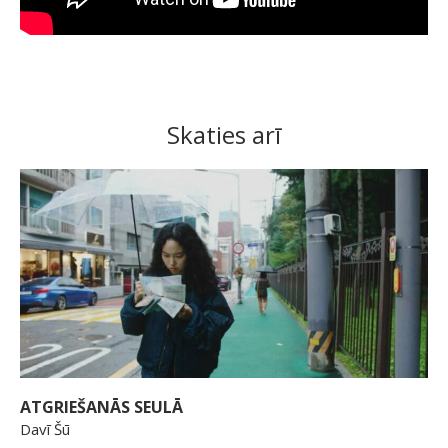
Skaties arī
ATGRIEŠANĀS SEULĀ
Davī Šū