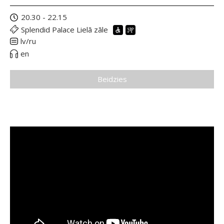
20.30 - 22.15
Splendid Palace Lielā zāle
lv/ru
en
Beidzies