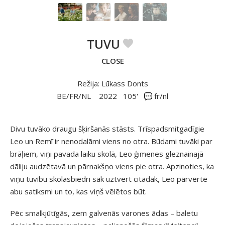
TUVU
CLOSE
Režija: Lūkass Donts
BE/FR/NL
2022
105'
fr/nl
Divu tuvāko draugu šķiršanās stāsts. Trīspadsmitgadīgie
Leo un Remī ir nenodalāmi viens no otra. Būdami tuvāki par
brāļiem, viņi pavada laiku skolā, Leo ģimenes gleznainajā
dāliju audzētavā un pārnakšņo viens pie otra. Apzinoties, ka
viņu tuvību skolasbiedri sāk uztvert citādāk, Leo pārvērtē
abu satiksmi un to, kas viņš vēlētos būt.
Pēc smalkjūtīgās, zem galvenās varones ādas – baletu