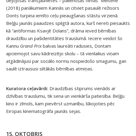
dejojošas transjaunietes – palienošās filmas “Meitene”
(2018) panākumiem Kannās un citviet pasaulē režisors
Donts turpina iemīto ceļu pieaugšanas stāstu virzienā.
Beļģu jaunās paaudzes spilgtā autora, kurš nereti piesaukts
kā “antiformas Ksavjē Dolans”, drāma ieved bērnības
draudzību un pašidentitātes trauslumā. Iecere veidot šo
Kannu
Grand
Prix
balvas laureāti radusies, Dontam
apciemojot savu kādreizējo skolu – tā vienlaikus viņam
atgādinājusi par sociālo normu nospiedošo smagumu, gan
saulē iztraususi siltākās bērnības atmiņas.
Kuratora ceļavārdi:
Draudzības stiprums vienāds ar
dzīvības trauslumu, tik sena un vienkārša patiesība. Beļģu
kino ir zīmols, kam pievērst uzmanību, lūkojoties pēc
Eiropas kinematogrāfa jaunās sejas.
15. OKTOBRIS