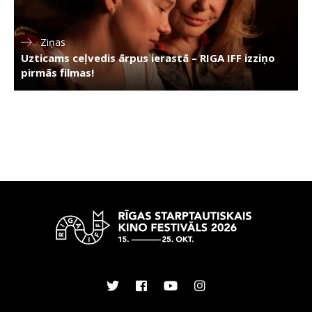
Ziņas
Uzticams ceļvedis ārpus ierastā – RIGA IFF izziņo
pirmās filmas!