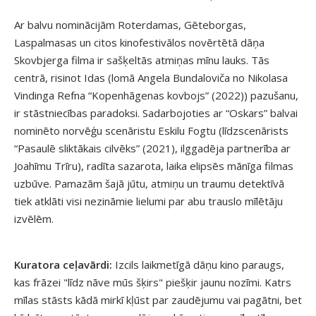
Ar balvu nominācijām Roterdamas, Gēteborgas,
Laspalmasas un citos kinofestivālos novērtētā dāņa
Skovbjerga filma ir sašķeltās atmiņas mīnu lauks. Tās
centrā, risinot Idas (lomā Angela Bundaloviča no Nikolasa
Vindinga Refna “Kopenhāgenas kovbojs” (2022)) pazušanu,
ir stāstniecības paradoksi. Sadarbojoties ar “Oskars” balvai
nominēto norvēģu scenāristu Eskilu Fogtu (līdzscenārists
“Pasaulē sliktākais cilvēks” (2021), ilggadēja partnerība ar
Joahīmu Trīru), radīta sazarota, laika elipsēs mānīga filmas
uzbūve. Pamazām šajā jūtu, atmiņu un traumu detektīvā
tiek atklāti visi nezināmie lielumi par abu trauslo mīlētāju
izvēlēm.
Kuratora ceļavārdi:
Izcils laikmetīgā dāņu kino paraugs,
kas frāzei "līdz nāve mūs šķirs" piešķir jaunu nozīmi. Katrs
mīlas stāsts kādā mirkī kļūst par zaudējumu vai pagātni, bet