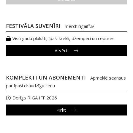
FESTIVĀLA SUVENĪRI
merch.rigaiff.lv
Visu gadu plakāti, īpaši krekli, džemperi un cepures
Atvērt
KOMPLEKTI UN ABONEMENTI
Apmeklē seansus
par īpaši draudzīgu cenu
Derīgs RIGA IFF 2026
Pirkt