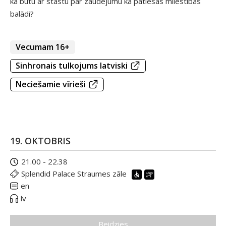
kā būtu ar stāstu par zaudējumu kā patiesas mīlestības
balādi?
Vecumam 16+
Sinhronais tulkojums latviski
Neciešamie vīrieši
19. OKTOBRIS
21.00 - 22.38
Splendid Palace Straumes zāle
en
lv
Beidzies