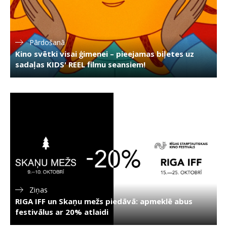
Pārdošanā
Kino svētki visai ģimenei – pieejamas biļetes uz
sadaļas KIDS' REEL filmu seansiem!
Ziņas
RIGA IFF un Skaņu mežs piedāvā: apmeklē abus
festivālus ar 20% atlaidi