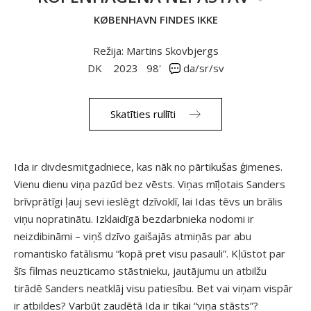
KØBENHAVN FINDES IKKE
Režija: Martins Skovbjergs
DK
2023
98'
da/sr/sv
Skatīties rullīti
Ida ir divdesmitgadniece, kas nāk no pārtikušas ģimenes.
Vienu dienu viņa pazūd bez vēsts. Viņas mīļotais Sanders
brīvprātīgi ļauj sevi ieslēgt dzīvoklī, lai Idas tēvs un brālis
viņu nopratinātu. Izklaidīgā bezdarbnieka nodomi ir
neizdibināmi – viņš dzīvo gaišajās atmiņās par abu
romantisko fatālismu “kopā pret visu pasauli”. Kļūstot par
šīs filmas neuzticamo stāstnieku, jautājumu un atbilžu
tirādē Sanders neatklāj visu patiesību. Bet vai viņam vispār
ir atbildes? Varbūt zaudētā Ida ir tikai “viņa stāsts”?