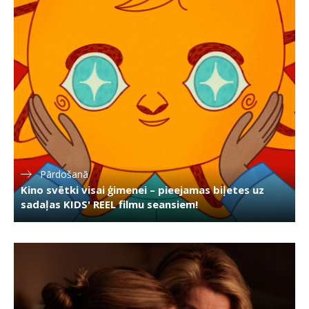
Pārdošanā
Kino svētki visai ģimenei – pieejamas biļetes uz
sadaļas KIDS' REEL filmu seansiem!