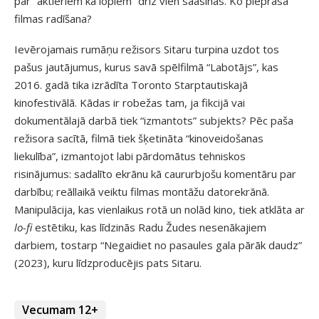
par “aktieriem kā lopiem” drīz vien saasinās. Ko pieprasa
filmas radīšana?
Ievērojamais rumāņu režisors Sitaru turpina uzdot tos
pašus jautājumus, kurus savā spēlfilmā “Labotājs”, kas
2016. gadā tika izrādīta Toronto Starptautiskajā
kinofestivālā. Kādas ir robežas tam, ja fikcijā vai
dokumentālajā darbā tiek “izmantots” subjekts? Pēc paša
režisora sacītā, filmā tiek šķetināta “kinoveidošanas
liekulība”, izmantojot labi pārdomātus tehniskos
risinājumus: sadalīto ekrānu kā caururbjošu komentāru par
darbību; reāllaikā veiktu filmas montāžu datorekrānā.
Manipulācija, kas vienlaikus rotā un nolād kino, tiek atklāta ar
lo-fi
estētiku, kas līdzinās Radu Žudes nesenākajiem
darbiem, tostarp “Negaidiet no pasaules gala pārāk daudz”
(2023), kuru līdzproducējis pats Sitaru.
Vecumam 12+