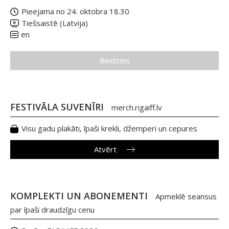
Pieejama no 24. oktobra 18.30
Tiešsaistē (Latvija)
en
Beidzies
FESTIVĀLA SUVENĪRI
merch.rigaiff.lv
Visu gadu plakāti, īpaši krekli, džemperi un cepures
Atvērt
KOMPLEKTI UN ABONEMENTI
Apmeklē seansus
par īpaši draudzīgu cenu