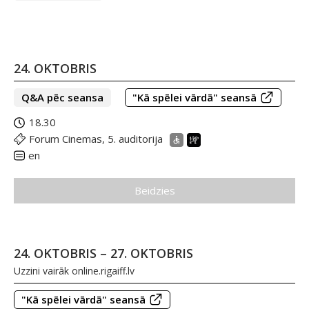
24. OKTOBRIS
Q&A pēc seansa
"Kā spēlei vārdā" seansā
18.30
Forum Cinemas, 5. auditorija
en
Beidzies
24. OKTOBRIS – 27. OKTOBRIS
Uzzini vairāk
online.rigaiff.lv
"Kā spēlei vārdā" seansā