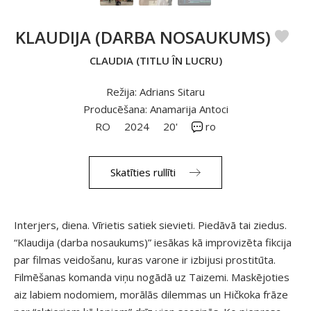
KLAUDIJA (DARBA NOSAUKUMS)
CLAUDIA (TITLU ÎN LUCRU)
Režija: Adrians Sitaru
Producēšana: Anamarija Antoci
RO
2024
20'
ro
Skatīties rullīti
Interjers, diena. Vīrietis satiek sievieti. Piedāvā tai ziedus.
“Klaudija (darba nosaukums)” iesākas kā improvizēta fikcija
par filmas veidošanu, kuras varone ir izbijusi prostitūta.
Filmēšanas komanda viņu nogādā uz Taizemi. Maskējoties
aiz labiem nodomiem, morālās dilemmas un Hičkoka frāze