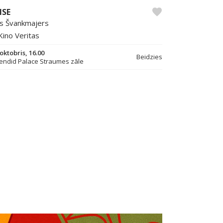
ISE
ns Švankmajers
Kino Veritas
 oktobris, 16.00
Beidzies
endid Palace Straumes zāle