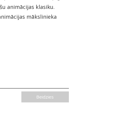
šu animācijas klasiku.
animācijas mākslinieka
Beidzies