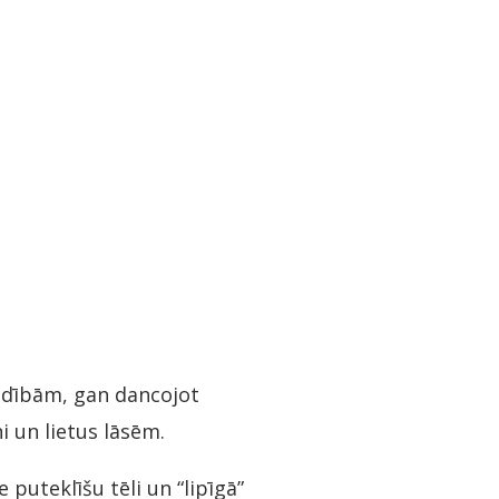
adībām, gan dancojot
i un lietus lāsēm.
 puteklīšu tēli un “lipīgā”