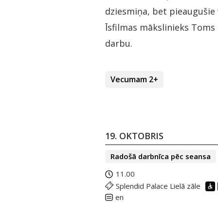
dziesmiņa, bet pieaugušie v
Īsfilmas mākslinieks Toms 
darbu.
Vecumam 2+
19. OKTOBRIS
Radošā darbnīca pēc seansa
11.00
Splendid Palace Lielā zāle
en