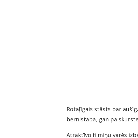
Rotaļīgais stāsts par auš
bērnistabā, gan pa skurste
Atraktīvo filmiņu varēs izba