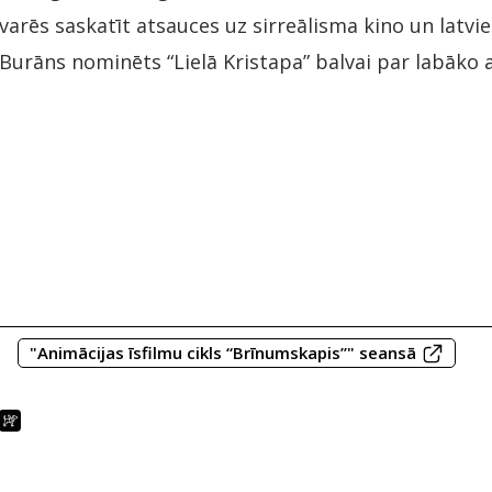
arēs saskatīt atsauces uz sirreālisma kino un latvie
Burāns nominēts “Lielā Kristapa” balvai par labāko 
"Animācijas īsfilmu cikls “Brīnumskapis”" seansā