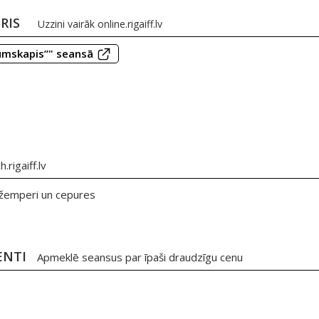
BRIS
Uzzini vairāk
online.rigaiff.lv
numskapis”" seansā
0
.rigaiff.lv
, džemperi un cepures
ENTI
Apmeklē seansus par īpaši draudzīgu cenu