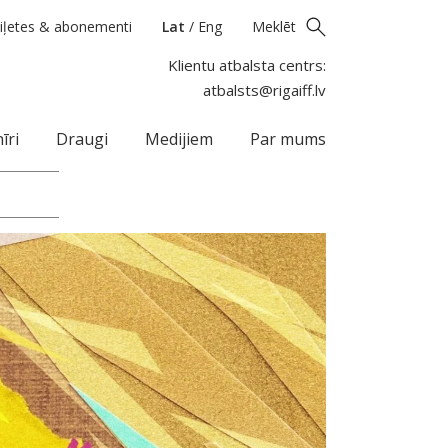
iļetes & abonementi
Lat
/
Eng
Meklēt
Klientu atbalsta centrs:
atbalsts@rigaiff.lv
īri
Draugi
Medijiem
Par mums