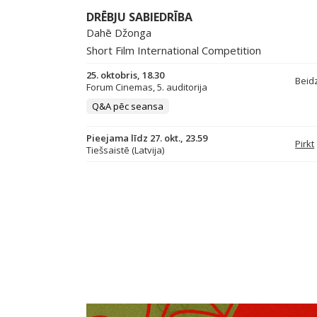
DRĒBJU SABIEDRĪBA
Dahē Džonga
Short Film International Competition
25. oktobris, 18.30
Beid
Forum Cinemas, 5. auditorija
Q&A pēc seansa
Pieejama līdz 27. okt., 23.59
Pirkt
Tiešsaistē (Latvija)