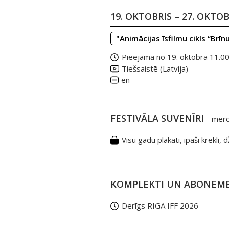
19. OKTOBRIS – 27. OKTO
"Animācijas īsfilmu cikls “Brī
Pieejama no 19. oktobra 11.0
Tiešsaistē (Latvija)
en
FESTIVĀLA SUVENĪRI
merch
Visu gadu plakāti, īpaši krekli
KOMPLEKTI UN ABONEM
Derīgs RIGA IFF 2026