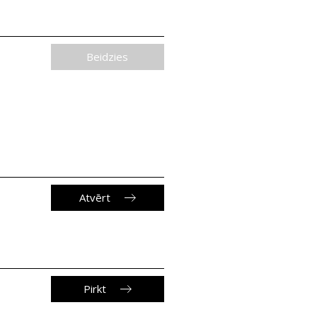
Beidzies
Atvērt
Pirkt