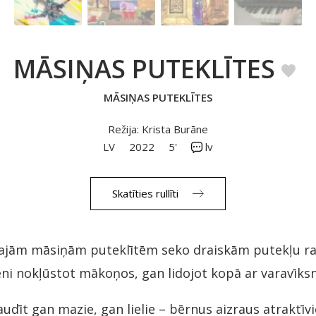
MĀSIŅAS PUTEKLĪTES
MĀSIŅAS PUTEKLĪTES
Režija: Krista Burāne
LV
2022
5'
lv
Skatīties rullīti
īgajām māsiņām puteklītēm seko draiskām putekļu r
ni nokļūstot mākoņos, gan lidojot kopā ar varavīksn
udīt gan mazie, gan lielie – bērnus aizraus atraktīvie