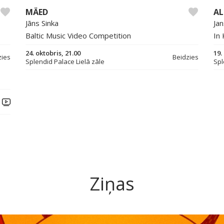
MÄED
AL
Jāns Sinka
Ja
Baltic Music Video Competition
In 
24. oktobris, 21.00
19.
zies
Beidzies
Splendid Palace Lielā zāle
Spl
Ziņas