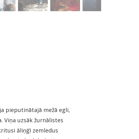
a pieputinātajā mežā egli,
a. Viņa uzsāk žurnālistes
kritusi āliņģī zemledus