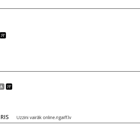
BRIS
Uzzini vairāk
online.rigaiff.lv
0