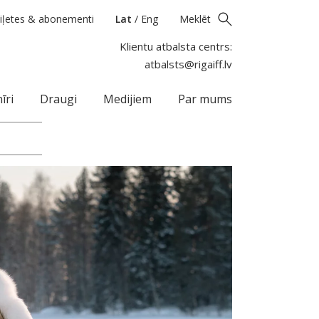
iļetes & abonementi
Lat
/
Eng
Meklēt
Klientu atbalsta centrs:
atbalsts@rigaiff.lv
īri
Draugi
Medijiem
Par mums