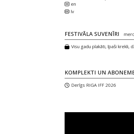
en
lv
FESTIVĀLA SUVENĪRI
merch
Visu gadu plakāti, īpaši krekli
KOMPLEKTI UN ABONEM
Derīgs RIGA IFF 2026