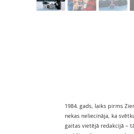
1984. gads, laiks pirms Zi
nekas neliecināja, ka svētk
gaitas vietējā redakcijā – t