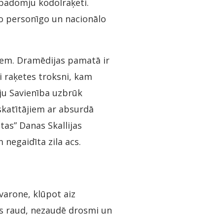
 padomju kodolraķeti.
vo personīgo un nacionālo
iem. Dramēdijas pamatā ir
i raķetes troksni, kam
ju Savienība uzbrūk
 skatītājiem ar absurdā
etas” Danas Skallijas
negaidīta zila acs.
varone, klūpot aiz
is raud, nezaudē drosmi un