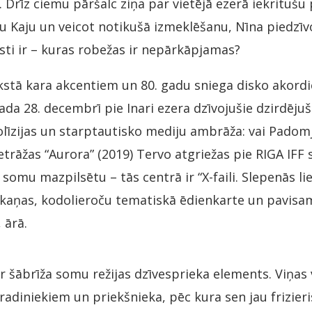
Drīz ciemu pāršalc ziņa par vietējā ezerā iekritušu
tu Kaju un veicot notikušā izmeklēšanu, Nīna piedzī
īsti ir – kuras robežas ir nepārkāpjamas?
kstā kara akcentiem un 80. gadu sniega disko akord
da 28. decembrī pie Inari ezera dzīvojušie dzirdējuš
līzijas un starptautisko mediju ambrāža: vai Padom
etrāžas “Aurora” (2019) Tervo atgriežas pie RIGA IFF
 somu mazpilsētu – tās centrā ir “X-faili. Slepenās li
skaņas, kodolieroču tematiskā ēdienkarte un pavisam 
 ārā.
r šābrīža somu režijas dzīvesprieka elements. Viņas 
adiniekiem un priekšnieka, pēc kura sen jau frizier