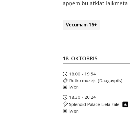
apņēmību atklāt laikmeta p
Vecumam 16+
18. OKTOBRIS
18.00 - 19.54
Rotko muzejs (Daugavpils)
lv/en
18.30 - 20.24
Splendid Palace Lielā zāle
lv/en