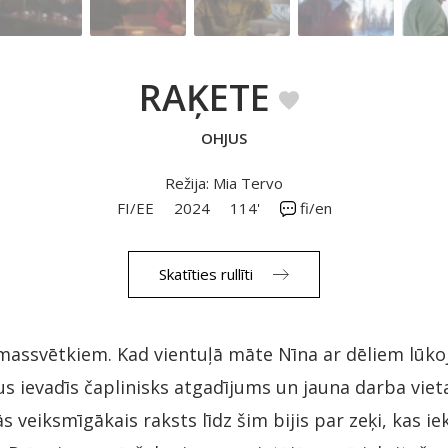
RAĶETE
OHJUS
Režija: Mia Tervo
FI/EE
2024
114'
fi/en
Skatīties rullīti
emassvētkiem. Kad vientuļā māte Nīna ar dēliem lūkoj
us ievadīs čaplinisks atgadījums un jauna darba viet
ās veiksmīgākais raksts līdz šim bijis par zeķi, kas ie