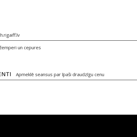
.rigaiff.lv
, džemperi un cepures
ENTI
Apmeklē seansus par īpaši draudzīgu cenu