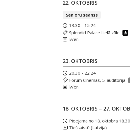
22. OKTOBRIS
Senioru seanss
13.30 - 15.24
Splendid Palace Lielā zāle
lv/en
23. OKTOBRIS
20.30 - 22.24
Forum Cinemas, 5. auditorija
lv/en
18. OKTOBRIS – 27. OKTO
Pieejama no 18. oktobra 18.3
Tiešsaistē (Latvija)