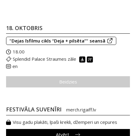
18. OKTOBRIS
"Dejas īsfilmu cikls “Deja + pilsēta”" seansā
18.00
Splendid Palace Straumes zāle
en
Beidzies
FESTIVĀLA SUVENĪRI
merch.rigaiff.lv
Visu gadu plakāti, īpaši krekli, džemperi un cepures
Atvērt