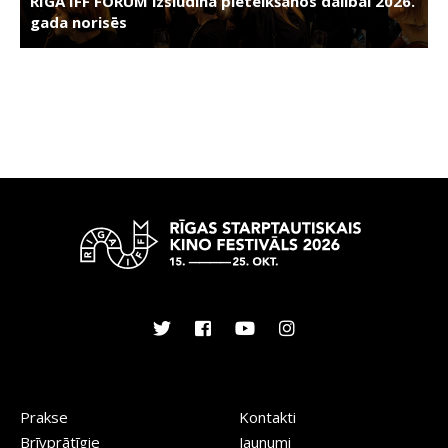
RIGA IFF FORUM izsludina pieteikšanos dalībai 2026.
gada norisēs
Prakse
Kontakti
Brīvprātīgie
Jaunumi