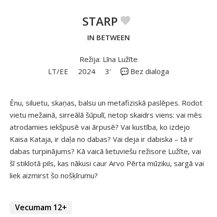
STARP
IN BETWEEN
Režija: Līna Lužīte
LT/EE
2024
3'
Bez dialoga
Ēnu, siluetu, skaņas, balsu un metafiziskā paslēpes. Rodot
vietu mežainā, sirreālā šūpulī, netop skaidrs viens: vai mēs
atrodamies iekšpusē vai ārpusē? Vai kustība, ko izdejo
Kaisa Kataja, ir daļa no dabas? Vai deja ir dabiska – tā ir
dabas turpinājums? Kā vaicā lietuviešu režisore Lužīte, vai
šī stiklotā pils, kas nākusi caur Arvo Pērta mūziku, sargā vai
liek aizmirst šo nošķīrumu?
Vecumam 12+