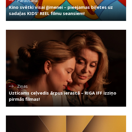
Pārdošanā
Kino svētki visai ģimenei – pieejamas biļetes uz
sadaļas KIDS' REEL filmu seansiem!
Ziņas
Uzticams ceļvedis ārpus ierastā – RIGA IFF izziņo
pirmās filmas!