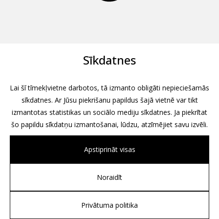
Sīkdatnes
Lai šī tīmekļvietne darbotos, tā izmanto obligāti nepieciešamās
sīkdatnes. Ar Jūsu piekrišanu papildus šajā vietnē var tikt
izmantotas statistikas un sociālo mediju sīkdatnes. Ja piekrītat
šo papildu sīkdatņu izmantošanai, lūdzu, atzīmējiet savu izvēli.
Apstiprināt visas
Noraidīt
All rights reserved, 2026
Design by
Associates, Partners et Sons
Privātuma politika