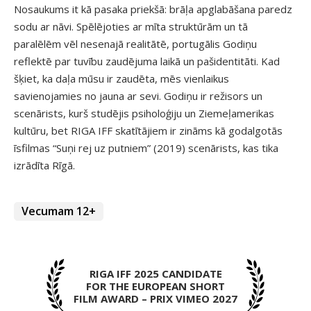
Nosaukums it kā pasaka priekšā: brāļa apglabāšana paredz
sodu ar nāvi. Spēlējoties ar mīta struktūrām un tā
paralēlēm vēl nesenajā realitātē, portugālis Godiņu
reflektē par tuvību zaudējuma laikā un pašidentitāti. Kad
šķiet, ka daļa mūsu ir zaudēta, mēs vienlaikus
savienojamies no jauna ar sevi. Godiņu ir režisors un
scenārists, kurš studējis psiholoģiju un Ziemeļamerikas
kultūru, bet RIGA IFF skatītājiem ir zināms kā godalgotās
īsfilmas “Suņi rej uz putniem” (2019) scenārists, kas tika
izrādīta Rīgā.
Vecumam 12+
RIGA IFF 2025 CANDIDATE
FOR THE EUROPEAN SHORT
FILM AWARD – PRIX VIMEO 2027