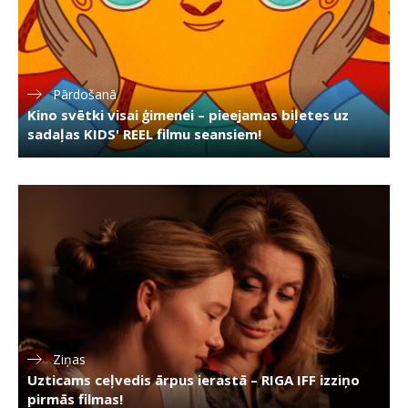
Pārdošanā
Kino svētki visai ģimenei – pieejamas biļetes uz
sadaļas KIDS' REEL filmu seansiem!
Ziņas
Uzticams ceļvedis ārpus ierastā – RIGA IFF izziņo
pirmās filmas!