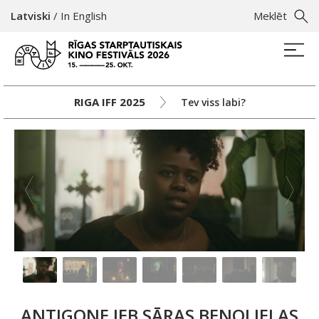
Latviski
/
In English
Meklēt
RIGA IFF 2025
Tev viss labi?
ANTIGONE JEB SĀRAS BENOLJELAS