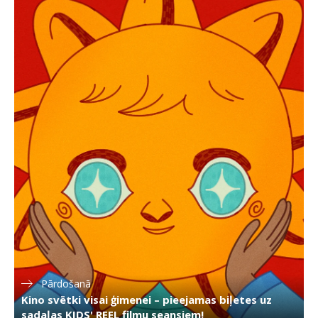
Pārdošanā
Kino svētki visai ģimenei – pieejamas biļetes uz
sadaļas KIDS' REEL filmu seansiem!