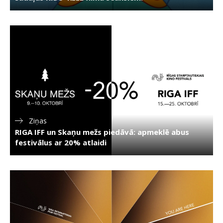
Ziņas
RIGA IFF un Skaņu mežs piedāvā: apmeklē abus
festivālus ar 20% atlaidi