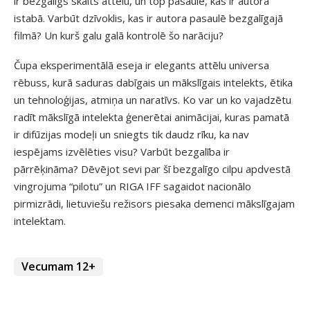
ir bezgalīgs skaits attēlu, un top pasaule, kas ir autora
istabā. Varbūt dzīvoklis, kas ir autora pasaulē bezgalīgajā
filmā? Un kurš galu galā kontrolē šo narāciju?
Čupa eksperimentālā eseja ir elegants attēlu universa
rēbuss, kurā saduras dabīgais un mākslīgais intelekts, ētika
un tehnoloģijas, atmiņa un naratīvs. Ko var un ko vajadzētu
radīt mākslīgā intelekta ģenerētai animācijai, kuras pamatā
ir difūzijas modeļi un sniegts tik daudz rīku, ka nav
iespējams izvēlēties visu? Varbūt bezgalība ir
pārrēķināma? Dēvējot sevi par šī bezgalīgo cilpu apdvestā
vingrojuma “pilotu” un RIGA IFF sagaidot nacionālo
pirmizrādi, lietuviešu režisors piesaka demenci mākslīgajam
intelektam.
Vecumam 12+