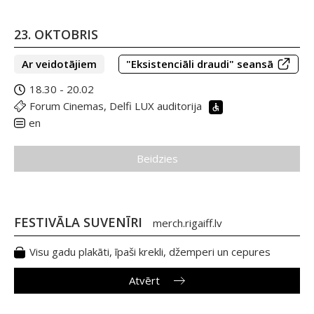
23. OKTOBRIS
Ar veidotājiem
"Eksistenciāli draudi" seansā
18.30 - 20.02
Forum Cinemas, Delfi LUX auditorija
en
Beidzies
FESTIVĀLA SUVENĪRI
merch.rigaiff.lv
Visu gadu plakāti, īpaši krekli, džemperi un cepures
Atvērt