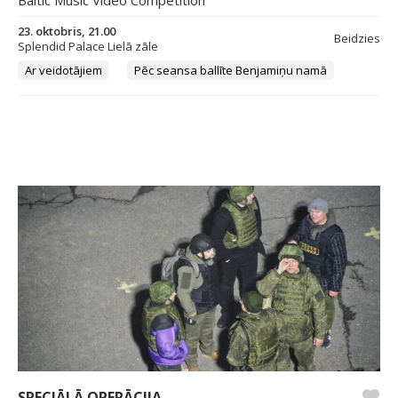
23. oktobris, 21.00
Beidzies
Splendid Palace Lielā zāle
Ar veidotājiem
Pēc seansa ballīte Benjamiņu namā
SPECIĀLĀ OPERĀCIJA