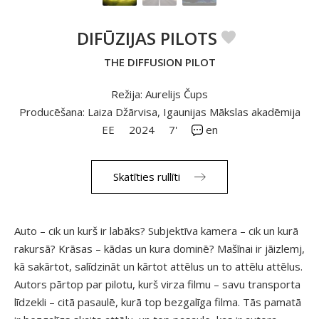
DIFŪZIJAS PILOTS
THE DIFFUSION PILOT
Režija: Aurelijs Čups
Producēšana: Laiza Džārvisa, Igaunijas Mākslas akadēmija
EE
2024
7'
en
Skatīties rullīti
Auto – cik un kurš ir labāks? Subjektīva kamera – cik un kurā
rakursā? Krāsas – kādas un kura dominē? Mašīnai ir jāizlemj,
kā sakārtot, salīdzināt un kārtot attēlus un to attēlu attēlus.
Autors pārtop par pilotu, kurš virza filmu – savu transporta
līdzekli – citā pasaulē, kurā top bezgalīga filma. Tās pamatā