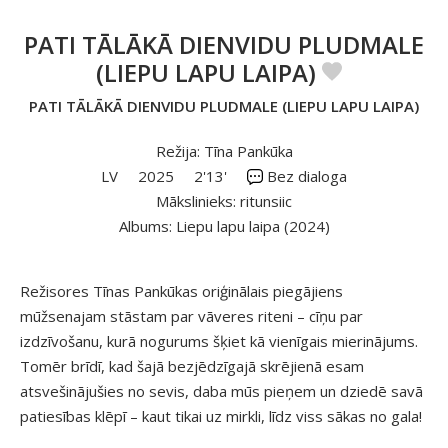
PATI TĀLĀKĀ DIENVIDU PLUDMALE
(LIEPU LAPU LAIPA)
PATI TĀLĀKĀ DIENVIDU PLUDMALE (LIEPU LAPU LAIPA)
Režija: Tīna Pankūka
LV
2025
2'13'
Bez dialoga
Mākslinieks: ritunsiic
Albums: Liepu lapu laipa (2024)
Režisores Tīnas Pankūkas oriģinālais piegājiens
mūžsenajam stāstam par vāveres riteni – cīņu par
izdzīvošanu, kurā nogurums šķiet kā vienīgais mierinājums.
Tomēr brīdī, kad šajā bezjēdzīgajā skrējienā esam
atsvešinājušies no sevis, daba mūs pieņem un dziedē savā
patiesības klēpī – kaut tikai uz mirkli, līdz viss sākas no gala!