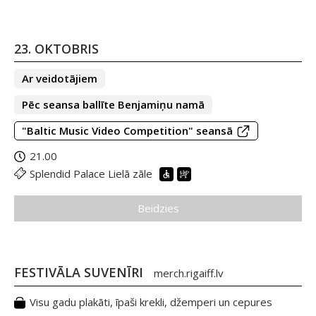
23. OKTOBRIS
Ar veidotājiem
Pēc seansa ballīte Benjamiņu namā
"Baltic Music Video Competition" seansā
21.00
Splendid Palace Lielā zāle
Beidzies
FESTIVĀLA SUVENĪRI
merch.rigaiff.lv
Visu gadu plakāti, īpaši krekli, džemperi un cepures