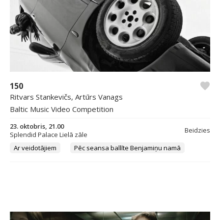
150
Ritvars Stankevičs, Artūrs Vanags
Baltic Music Video Competition
23. oktobris, 21.00
Beidzies
Splendid Palace Lielā zāle
Ar veidotājiem
Pēc seansa ballīte Benjamiņu namā