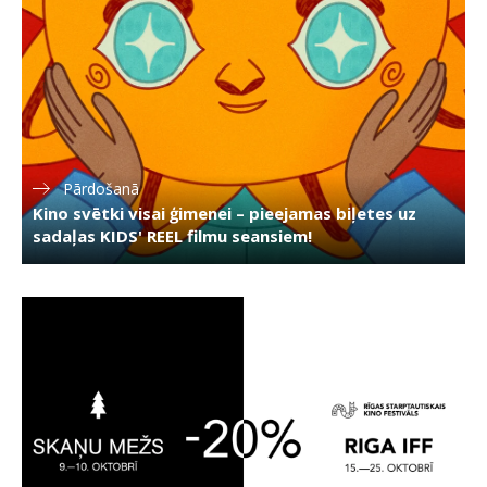
Pārdošanā
Kino svētki visai ģimenei – pieejamas biļetes uz
sadaļas KIDS' REEL filmu seansiem!