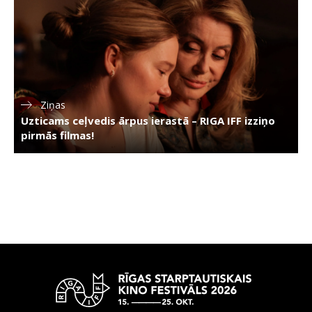
Ziņas
Uzticams ceļvedis ārpus ierastā – RIGA IFF izziņo
pirmās filmas!