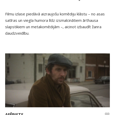
Filmu izlase piedāvā aizraujošu komēdiju klāstu – no asas
satīras un viegla humora līdz izsmalcinātiem ārthausa
slapstikiem un metakomēdijām –, aicinot izbaudīt žanra
daudzveidību.
AFĒRISTS