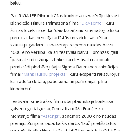
balvu.
Par RIGA IFF Pilnmetrāžas konkursa uzvarētāju kļuvusi
islandieša Hlinura Palmasona filma
“Dievzeme”
, kuru
žūrijas locekļi izceļ kā “daudzslāņainu kinematogrāfisku
pieredzi, kas nemitīgi attīstās un veido saspēli ar
skatītāju gaidām”. Uzvarētājs saņems naudas balvu
4000 eiro vērtībā, kā arī festivāla balvu – bronzas gaili.
Īpašu atzinību žūrija izteikusi arī festivālā nacionālo
pirmizrādi piedzīvojušajai Signes Baumanes animācijas
filmai
“Mans laulību projekts”
, kuru eksperti raksturojuši
kā “radošu detaļu, patiesuma un pašironijas pilnu
kinodarbu”.
Festivāla Īsmetrāžas filmu starptautiskajā konkursā
galveno godalgu saņēmusi francūža Frančesko
Montanjē filma
“Asterijs”
, saņemot 2000 eiro naudas
prēmiju. Žūrija norāda, ka šis darbs “lauž priekšstatus
par mūsdienīgu kino, tanī pat laikā iemantojot pārlaicīgu