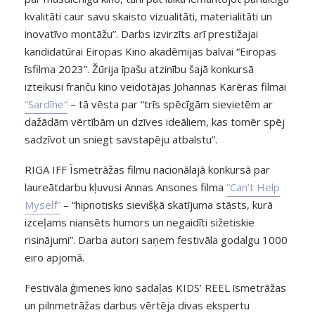
kvalitāti caur savu skaisto vizualitāti, materialitāti un
inovatīvo montāžu”. Darbs izvirzīts arī prestižajai
kandidatūrai Eiropas Kino akadēmijas balvai “Eiropas
īsfilma 2023”. Žūrija īpašu atzinību šajā konkursā
izteikusi franču kino veidotājas Johannas Karēras filmai
“Sardīne”
– tā vēsta par “trīs spēcīgām sievietēm ar
dažādām vērtībām un dzīves ideāliem, kas tomēr spēj
sadzīvot un sniegt savstapēju atbalstu”.
RIGA IFF Īsmetrāžas filmu nacionālajā konkursā par
laureātdarbu kļuvusi Annas Ansones filma
“Can’t Help
Myself”
– “hipnotisks sievišķā skatījuma stāsts, kurā
izceļams niansēts humors un negaidīti sižetiskie
risinājumi”. Darba autori saņem festivāla godalgu 1000
eiro apjomā.
Festivāla ģimenes kino sadaļas KIDS’ REEL īsmetrāžas
un pilnmetrāžas darbus vērtēja divas ekspertu