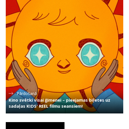
Pārdošanā
Kino svētki visai ģimenei – pieejamas biļetes uz
sadaļas KIDS' REEL filmu seansiem!