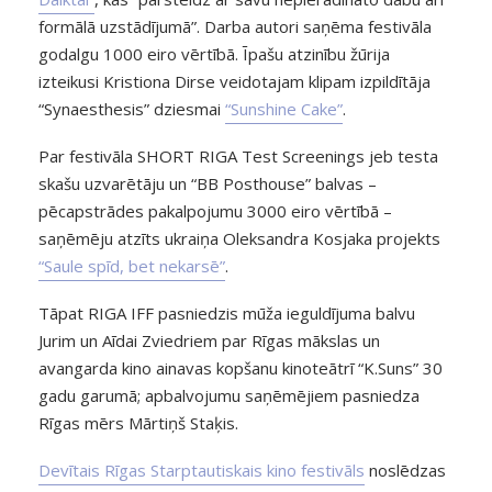
formālā uzstādījumā”. Darba autori saņēma festivāla
godalgu 1000 eiro vērtībā. Īpašu atzinību žūrija
izteikusi Kristiona Dirse veidotajam klipam izpildītāja
“Synaesthesis” dziesmai
“Sunshine Cake”
.
Par festivāla SHORT RIGA Test Screenings jeb testa
skašu uzvarētāju un “BB Posthouse” balvas –
pēcapstrādes pakalpojumu 3000 eiro vērtībā –
saņēmēju atzīts ukraiņa Oleksandra Kosjaka projekts
“Saule spīd, bet nekarsē”
.
Tāpat RIGA IFF pasniedzis mūža ieguldījuma balvu
Jurim un Aīdai Zviedriem par Rīgas mākslas un
avangarda kino ainavas kopšanu kinoteātrī “K.Suns” 30
gadu garumā; apbalvojumu saņēmējiem pasniedza
Rīgas mērs Mārtiņš Staķis.
Devītais Rīgas Starptautiskais kino festivāls
noslēdzas