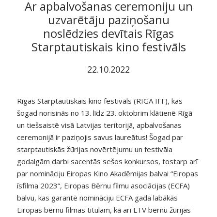
Ar apbalvošanas ceremoniju un
uzvarētāju paziņošanu
noslēdzies devītais Rīgas
Starptautiskais kino festivāls
22.10.2022
Rīgas Starptautiskais kino festivāls (RIGA IFF), kas
šogad norisinās no 13. līdz 23. oktobrim klātienē Rīgā
un tiešsaistē visā Latvijas teritorijā, apbalvošanas
ceremonijā ir paziņojis savus laureātus! Šogad par
starptautiskās žūrijas novērtējumu un festivāla
godalgām darbi sacentās sešos konkursos, tostarp arī
par nomināciju Eiropas Kino Akadēmijas balvai “Eiropas
īsfilma 2023”, Eiropas Bērnu filmu asociācijas (ECFA)
balvu, kas garantē nomināciju ECFA gada labākās
Eiropas bērnu filmas titulam, kā arī LTV bērnu žūrijas