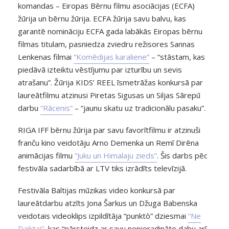
komandas – Eiropas Bērnu filmu asociācijas (ECFA)
žūrija un bērnu žūrija. ECFA žūrija savu balvu, kas
garantē nomināciju ECFA gada labākās Eiropas bērnu
filmas titulam, pasniedza zviedru režisores Sannas
Lenkenas filmai
“Komēdijas karaliene”
– “stāstam, kas
piedāvā izteiktu vēstījumu par izturību un sevis
atrašanu”. Žūrija KIDS’ REEL īsmetrāžas konkursā par
laureātfilmu atzinusi Piretas Sigusas un Siljas Sārepū
darbu
“Rācenis”
– “jaunu skatu uz tradicionālu pasaku”.
RIGA IFF bērnu žūrija par savu favorītfilmu ir atzinuši
franču kino veidotāju Arno Demenka un Remī Dirēna
animācijas filmu
“Juku un Himalaju zieds”
. Šis darbs pēc
festivāla sadarbībā ar LTV tiks izrādīts televīzijā.
Festivāla Baltijas mūzikas video konkursā par
laureātdarbu atzīts Jona Šarkus un Džuga Babenska
veidotais videoklips izpildītāja “punktò” dziesmai
“Ne
Daiktai”
, kas “pārsteidz ar savu nepieradināto dabu arī