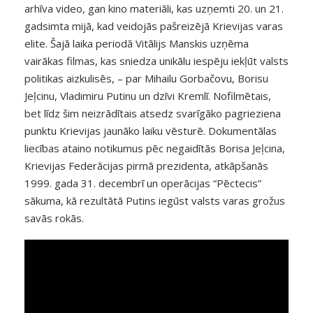
arhīva video, gan kino materiāli, kas uzņemti 20. un 21.
gadsimta mijā, kad veidojās pašreizējā Krievijas varas
elite. Šajā laika periodā Vitālijs Manskis uzņēma
vairākas filmas, kas sniedza unikālu iespēju iekļūt valsts
politikas aizkulisēs, – par Mihailu Gorbačovu, Borisu
Jeļcinu, Vladimiru Putinu un dzīvi Kremlī. Nofilmētais,
bet līdz šim neizrādītais atsedz svarīgāko pagrieziena
punktu Krievijas jaunāko laiku vēsturē. Dokumentālas
liecības ataino notikumus pēc negaidītās Borisa Jeļcina,
Krievijas Federācijas pirmā prezidenta, atkāpšanās
1999. gada 31. decembrī un operācijas “Pēctecis”
sākuma, kā rezultātā Putins iegūst valsts varas grožus
savās rokās.