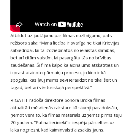
Atbildot uz jautājumu par filmas nozīmīgumu, pats
režisors saka: “Mana liecība ir svarīga ne tikai Krievijas
sabiedrībai, lai tā izdziedinātos no ielaistas slimības,
bet arī citām valstīm, lai pasargātu tās no brīvības
zaudēšanas. Šī filma kalpo kā aicinājums atskatīties un
izprast atainoto pārmaiņu procesu, jo kino ir kā
spogulis, kas ļauj mums sevi ieraudzīt ne tikai šeit un
tagad, bet arī vēsturiskajā perspektīvā.”
RIGA IFF radošā direktore Sonora Broka filmas
aktualitāti mūsdienās raksturo kā skumji paradoksālu,
ņemot vērā to, ka filmas materiāls uzņemts pirms teju
20 gadiem. “Putina liecinieki” ir iespēja pārcelties uz
laika nogriezni, kad kaimiņvalstī aizsakās jauns,