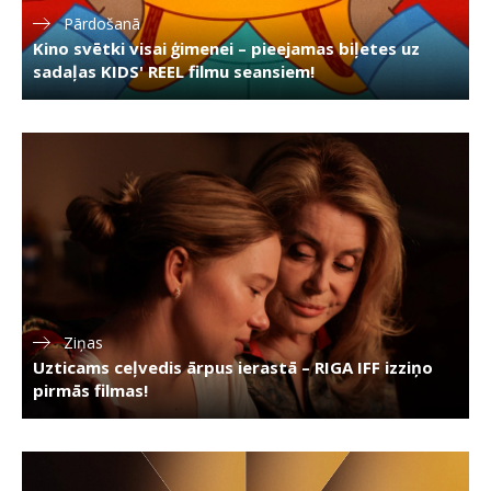
Pārdošanā
Kino svētki visai ģimenei – pieejamas biļetes uz
sadaļas KIDS' REEL filmu seansiem!
Ziņas
Uzticams ceļvedis ārpus ierastā – RIGA IFF izziņo
pirmās filmas!