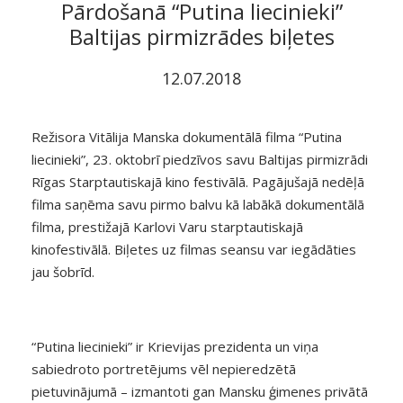
Pārdošanā “Putina liecinieki”
Baltijas pirmizrādes biļetes
12.07.2018
Režisora Vitālija Manska dokumentālā filma “Putina
liecinieki”, 23. oktobrī piedzīvos savu Baltijas pirmizrādi
Rīgas Starptautiskajā kino festivālā. Pagājušajā nedēļā
filma saņēma savu pirmo balvu kā labākā dokumentālā
filma, prestižajā Karlovi Varu starptautiskajā
kinofestivālā. Biļetes uz filmas seansu var iegādāties
jau šobrīd.
“Putina liecinieki” ir Krievijas prezidenta un viņa
sabiedroto portretējums vēl nepieredzētā
pietuvinājumā – izmantoti gan Mansku ģimenes privātā