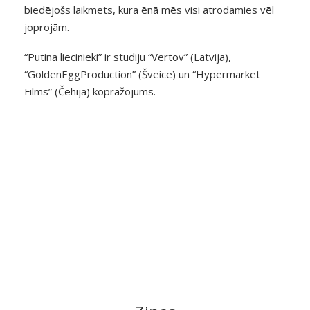
biedējošs laikmets, kura ēnā mēs visi atrodamies vēl
joprojām.
“Putina liecinieki” ir studiju “Vertov” (Latvija),
“GoldenEggProduction” (Šveice) un “Hypermarket
Films” (Čehija) kopražojums.