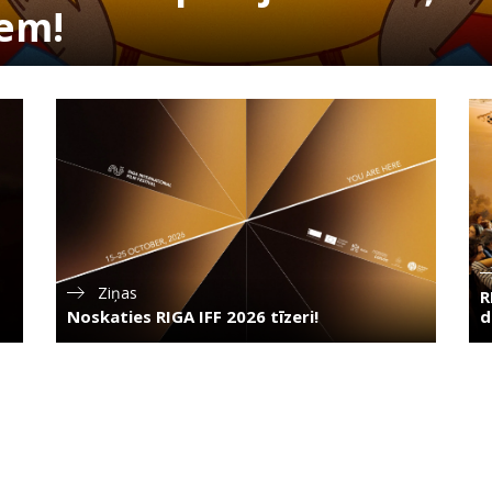
iem!
Ziņas
F
R
Noskaties RIGA IFF 2026 tīzeri!
d