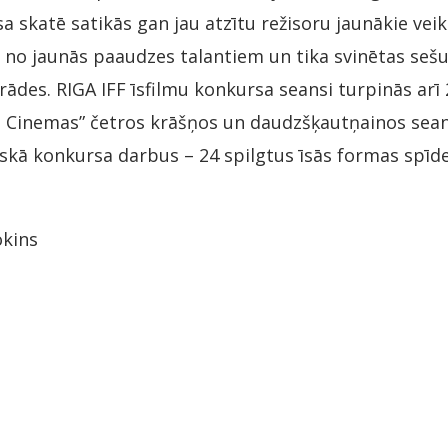
a skatē satikās gan jau atzītu režisoru jaunākie vei
 no jaunās paaudzes talantiem un tika svinētas sešu 
ādes. RIGA IFF īsfilmu konkursa seansi turpinās arī 2
m Cinemas” četros krāšņos un daudzšķautņainos sean
iskā konkursa darbus – 24 spilgtus īsās formas spīde
okins