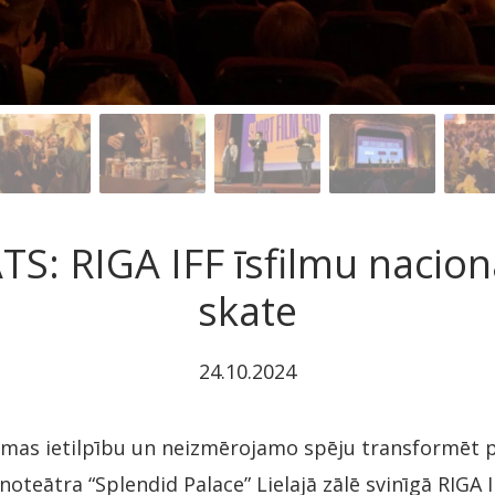
S: RIGA IFF īsfilmu nacion
skate
24.10.2024
rmas ietilpību un neizmērojamo spēju transformēt p
oteātra “Splendid Palace” Lielajā zālē svinīgā RIGA I