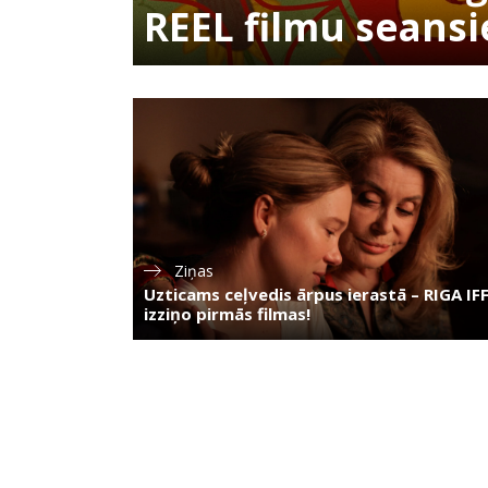
REEL filmu seans
Ziņas
Uzticams ceļvedis ārpus ierastā – RIGA IF
izziņo pirmās filmas!