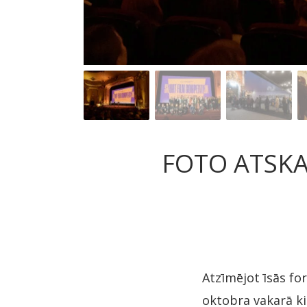
FOTO ATSKAT
Atzīmējot īsās fo
oktobra vakarā kin