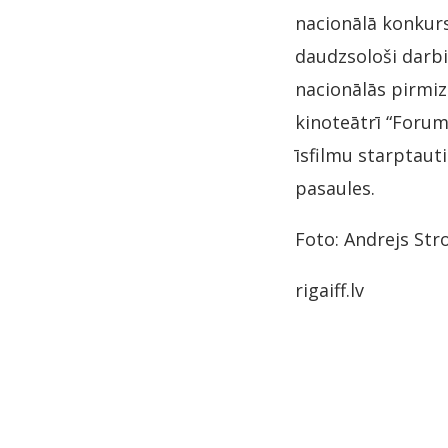
nacionālā konkurs
daudzsološi darbi
nacionālās pirmizr
kinoteātrī “Foru
īsfilmu starptaut
pasaules.
Foto: Andrejs Str
rigaiff.lv