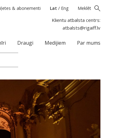
iļetes & abonementi
Lat
/
Eng
Meklēt
Klientu atbalsta centrs:
atbalsts@rigaiff.lv
īri
Draugi
Medijiem
Par mums