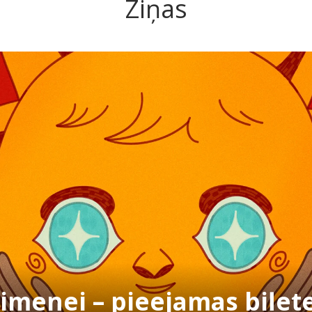
Ziņas
ģimenei – pieejamas biļet