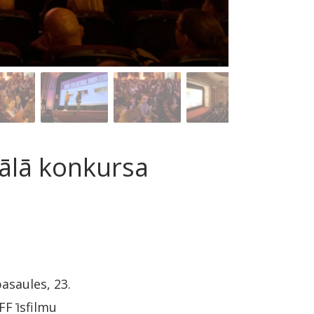
ālā konkursa
asaules, 23.
FF īsfilmu