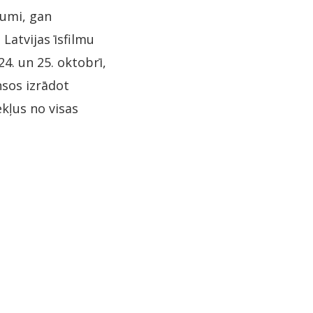
kumi, gan
Latvijas īsfilmu
4. un 25. oktobrī,
sos izrādot
kļus no visas