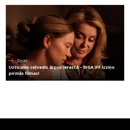
Ziņas
Uzticams ceļvedis ārpus ierastā – RIGA IFF izziņo
pirmās filmas!