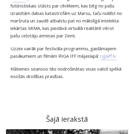
futūristiskais stāsts par cilvēkiem, kas bēg no pašu
izraisītām dabas katastrofām uz Marsu, taču noklīst no
maršruta un zaudē atbalstu pat no mākslīgā intelekta
iekārtas MIMA, kas piedāvā virtuālā realitātē vērot
pašu ceļotāju atmiņas par Zemi.
Uzzini vairāk par festivāla programmu, gaidāmajiem
pasākumiem un filmām RIGA IFF mājaslapā:
rigaiff.lv
Klātienes seansos tiks nodrošinātas visas valstī spēkā
esošās drošības prasības.
Šajā ierakstā