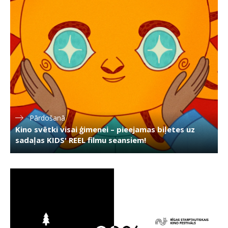
Pārdošanā
Kino svētki visai ģimenei – pieejamas biļetes uz
sadaļas KIDS' REEL filmu seansiem!