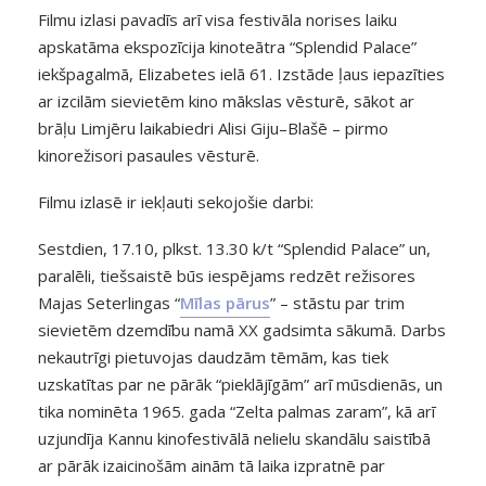
Filmu izlasi pavadīs arī visa festivāla norises laiku
apskatāma ekspozīcija kinoteātra “Splendid Palace”
iekšpagalmā, Elizabetes ielā 61. Izstāde ļaus iepazīties
ar izcilām sievietēm kino mākslas vēsturē, sākot ar
brāļu Limjēru laikabiedri Alisi Giju–Blašē – pirmo
kinorežisori pasaules vēsturē.
Filmu izlasē ir iekļauti sekojošie darbi:
Sestdien, 17.10, plkst. 13.30 k/t “Splendid Palace” un,
paralēli, tiešsaistē būs iespējams redzēt režisores
Majas Seterlingas “
Mīlas pārus
” – stāstu par trim
sievietēm dzemdību namā XX gadsimta sākumā. Darbs
nekautrīgi pietuvojas daudzām tēmām, kas tiek
uzskatītas par ne pārāk “pieklājīgām” arī mūsdienās, un
tika nominēta 1965. gada “Zelta palmas zaram”, kā arī
uzjundīja Kannu kinofestivālā nelielu skandālu saistībā
ar pārāk izaicinošām ainām tā laika izpratnē par