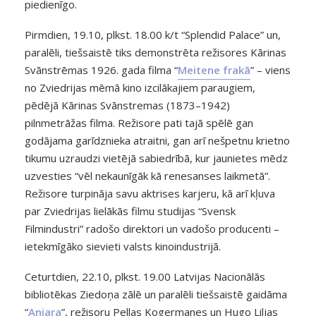
piedienīgo.
Pirmdien, 19.10, plkst. 18.00 k/t “Splendid Palace” un,
paralēli, tiešsaistē tiks demonstrēta režisores Kārinas
Svānstrēmas 1926. gada filma “
Meitene frakā
” – viens
no Zviedrijas mēmā kino izcilākajiem paraugiem,
pēdējā Kārinas Svānstremas (1873–1942)
pilnmetrāžas filma. Režisore pati tajā spēlē gan
godājama garīdznieka atraitni, gan arī nešpetnu krietno
tikumu uzraudzi vietējā sabiedrībā, kur jaunietes mēdz
uzvesties “vēl nekaunīgāk kā renesanses laikmetā”.
Režisore turpināja savu aktrises karjeru, kā arī kļuva
par Zviedrijas lielākās filmu studijas “Svensk
Filmindustri” radošo direktori un vadošo producenti –
ietekmīgāko sievieti valsts kinoindustrijā.
Ceturtdien, 22.10, plkst. 19.00 Latvijas Nacionālās
bibliotēkas Ziedoņa zālē un paralēli tiešsaistē gaidāma
“
Aniara
”, režisoru Pellas Kogermanes un Hugo Liljas