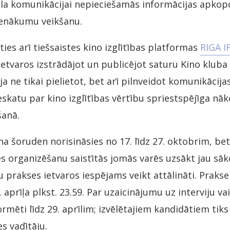
la komunikācijai nepieciešamās informācijas apkopo
ienākumu veikšanu.
ties arī tiešsaistes kino izglītības platformas
RIGA I
ietvaros izstrādājot un publicējot saturu Kino kluba
ja ne tikai pielietot, bet arī pilnveidot komunikāci
skatu par kino izglītības vērtību spriestspējīga nā
šanā.
na šoruden norisināsies no 17. līdz 27. oktobrim, bet
ses organizēšanu saistītās jomās varēs uzsākt jau sāk
u prakses ietvaros iespējams veikt attālināti. Praks
1. aprīļa plkst. 23.59. Par uzaicinājumu uz interviju v
ormēti līdz 29. aprīlim; izvēlētajiem kandidātiem tik
es vadītāju.