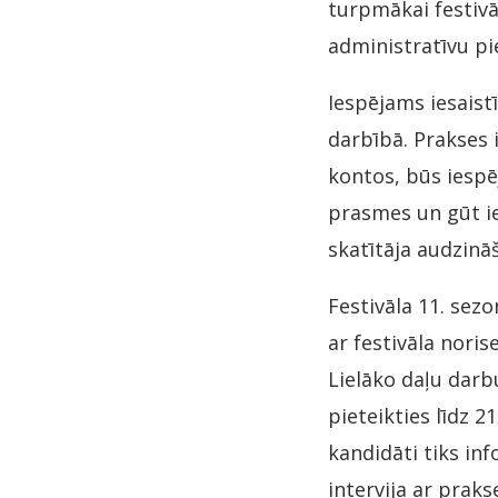
turpmākai festivā
administratīvu p
Iespējams iesaistī
darbībā. Prakses 
kontos, būs iespē
prasmes un gūt ie
skatītāja audzinā
Festivāla 11. sezo
ar festivāla nori
Lielāko daļu darb
pieteikties līdz 2
kandidāti tiks inf
intervija ar praks