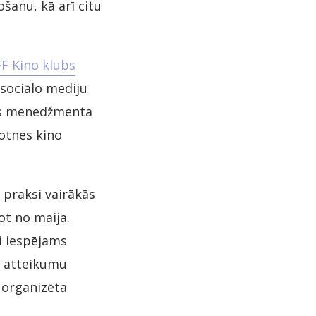
šanu, kā arī citu
FF Kino klubs
 sociālo mediju
jas menedžmenta
kotnes kino
 praksi vairākās
ot no maija.
ei iespējams
ai atteikumu
s organizēta