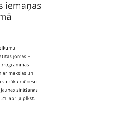
ās iemaņas
umā
teikumu
stītās jomās –
la programmas
n ar mākslas un
ja vairāku mēnešu
t jaunas zināšanas
21. aprīļa plkst.