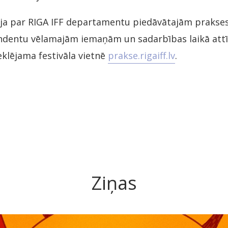
ija par RIGA IFF departamentu piedāvātajām prakses
ndentu vēlamajām iemaņām un sadarbības laikā at
lējama festivāla vietnē
prakse.rigaiff.lv
.
Ziņas