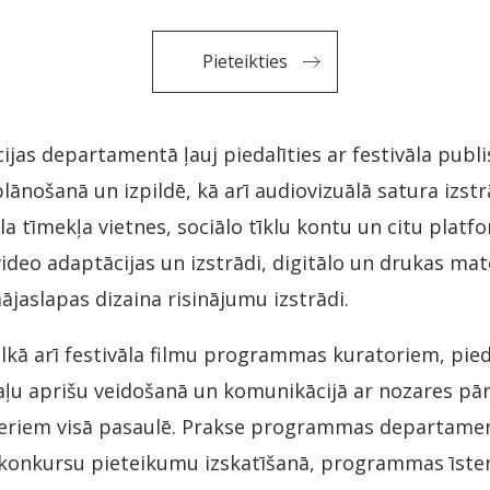
Pieteikties
jas departamentā ļauj piedalīties ar festivāla publ
plānošanā un izpildē, kā arī audiovizuālā satura izs
āla tīmekļa vietnes, sociālo tīklu kontu un citu platf
ideo adaptācijas un izstrādi, digitālo un drukas mat
aslapas dizaina risinājumu izstrādi.
lkā arī festivāla filmu programmas kuratoriem, pied
u aprišu veidošanā un komunikācijā ar nozares pār
eriem visā pasaulē. Prakse programmas departamen
 konkursu pieteikumu izskatīšanā, programmas īste