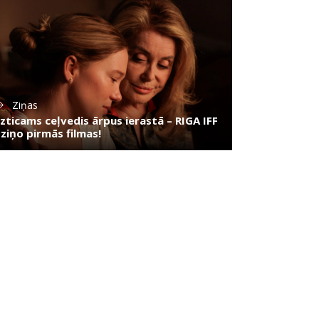
Ziņas
zticams ceļvedis ārpus ierastā – RIGA IFF
zziņo pirmās filmas!