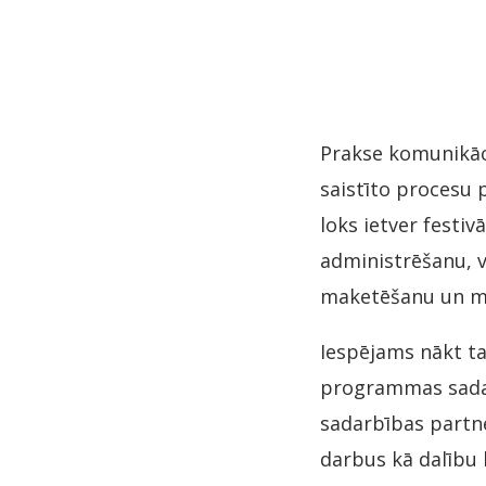
Prakse komunikāci
saistīto procesu 
loks ietver festiv
administrēšanu, v
maketēšanu un māj
Iespējams nākt ta
programmas sadaļ
sadarbības partn
darbus kā dalību