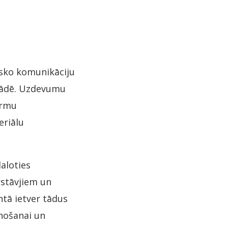
isko komunikāciju
trādē. Uzdevumu
ormu
eriālu
aloties
stāvjiem un
tā ietver tādus
nošanai un