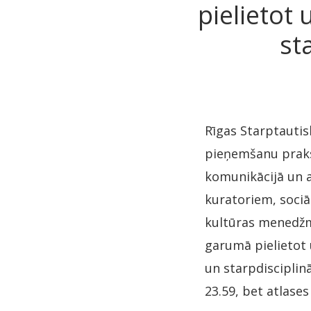
pielietot
st
Rīgas Starptautis
pieņemšanu prakse
komunikācijā un a
kuratoriem, sociā
kultūras menedžme
garumā pielietot 
un starpdisciplinā
23.59, bet atlases