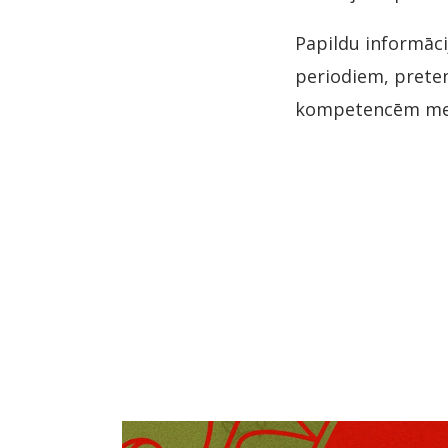
Papildu informāc
periodiem, prete
kompetencēm mek