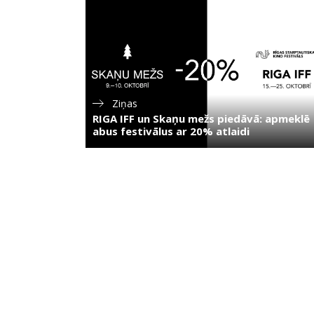
Ziņas
RIGA IFF un Skaņu mežs piedāvā: apmeklē
abus festivālus ar 20% atlaidi