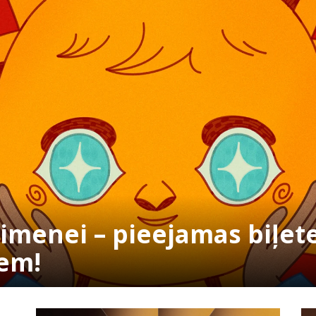
ģimenei – pieejamas biļet
iem!