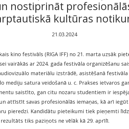
 un nostiprināt profesionāl
arptautiskā kultūras notik
21.03.2024
kais kino festivāls (RIGA IFF) no 21. marta uzsāk pie
i vairākās ar 2024. gada festivāla organizēšanu sai
udiovizuālo materiālu izstrādē, asistēšanā festivā
lo mediju satura veidošanā u. c. Prakses ietvaros ga
ntu saistīto, gan citu nozaru studentiem ir iespē
un attīstīt savas profesionālās iemaņas, kā arī iegū
ru pieredzi. Kandidātu pieteikumi tiek pieņemti līdz 
 rezultāts tiks paziņots ne vēlāk kā 29. aprīlī.