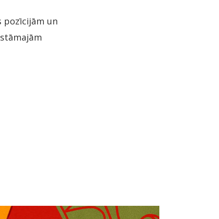
 pozīcijām un
tīstāmajām