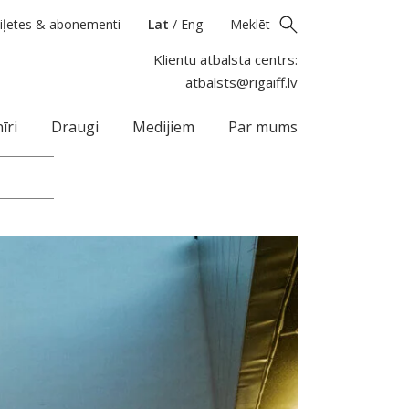
iļetes & abonementi
Lat
/
Eng
Meklēt
Klientu atbalsta centrs:
atbalsts@rigaiff.lv
īri
Draugi
Medijiem
Par mums