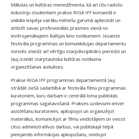
Mākslas un kultūras menedžmenta, kā arī citu radošo
industriju studentiem prakse RIGA IFF komandā ir
unikāla iespēja vairāku mēnešu garumā apliecināt un
attīstīt savas profesionālās prasmes vienā no
ievērojamākajiem Baltijas kino notikumiem. Iesaiste
festivāla programmas un komunikācijas departamentu
norisēs sniedz arī vērtīgu starpdisciplināro pieredzi un
ļauj izzināt starptautiska kultūras notikuma
organizēšanas aizkulises.
Prakse RIGA IFF programmas departamentā ļauj
strādāt ciešā sadarbībā ar festivāla filmu programmas
kuratoriem, kuru darbam ir centrālā loma publiskās
programmas sagatavošanā. Prakses uzdevumi ietver
asistēšanu kuratoriem, apkopojot un organizējot
materiālus, komunicējot ar filmu veidotājiem un veicot
citus administratīvus darbus, vai publiskajā telpā
pieejamās informācijas apkopošanu, veidojot