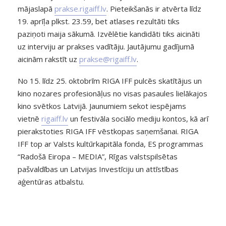
mājaslapā
prakse.rigaiff.lv
. Pieteikšanās ir atvērta līdz
19. aprīļa plkst. 23.59, bet atlases rezultāti tiks
paziņoti maija sākumā. Izvēlētie kandidāti tiks aicināti
uz interviju ar prakses vadītāju. Jautājumu gadījumā
aicinām rakstīt uz
prakse@rigaiff.lv
.
No 15. līdz 25. oktobrīm RIGA IFF pulcēs skatītājus un
kino nozares profesionāļus no visas pasaules lielākajos
kino svētkos Latvijā. Jaunumiem sekot iespējams
vietnē
rigaiff.lv
un festivāla sociālo mediju kontos, kā arī
pierakstoties RIGA IFF vēstkopas saņemšanai. RIGA
IFF top ar Valsts kultūrkapitāla fonda, ES programmas
“Radošā Eiropa – MEDIA”, Rīgas valstspilsētas
pašvaldības un Latvijas Investīciju un attīstības
aģentūras atbalstu.