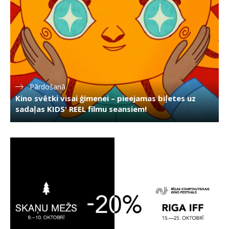
Pārdošanā
Kino svētki visai ģimenei – pieejamas biļetes uz
sadaļas KIDS' REEL filmu seansiem!