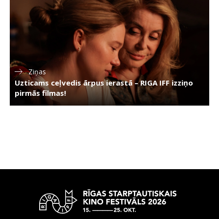
Ziņas
Uzticams ceļvedis ārpus ierastā – RIGA IFF izziņo
pirmās filmas!