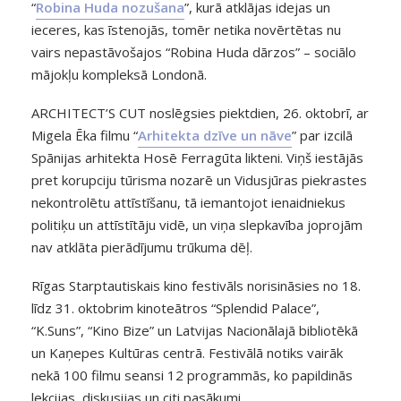
“
Robina Huda nozušana
”, kurā atklājas idejas un
ieceres, kas īstenojās, tomēr netika novērtētas nu
vairs nepastāvošajos “Robina Huda dārzos” – sociālo
mājokļu kompleksā Londonā.
ARCHITECT’S CUT noslēgsies piektdien, 26. oktobrī, ar
Migela Ēka filmu “
Arhitekta dzīve un nāve
” par izcilā
Spānijas arhitekta Hosē Ferragūta likteni. Viņš iestājās
pret korupciju tūrisma nozarē un Vidusjūras piekrastes
nekontrolētu attīstīšanu, tā iemantojot ienaidniekus
politiķu un attīstītāju vidē, un viņa slepkavība joprojām
nav atklāta pierādījumu trūkuma dēļ.
Rīgas Starptautiskais kino festivāls norisināsies no 18.
līdz 31. oktobrim kinoteātros “Splendid Palace”,
“K.Suns”, “Kino Bize” un Latvijas Nacionālajā bibliotēkā
un Kaņepes Kultūras centrā. Festivālā notiks vairāk
nekā 100 filmu seansi 12 programmās, ko papildinās
lekcijas, diskusijas un citi pasākumi.