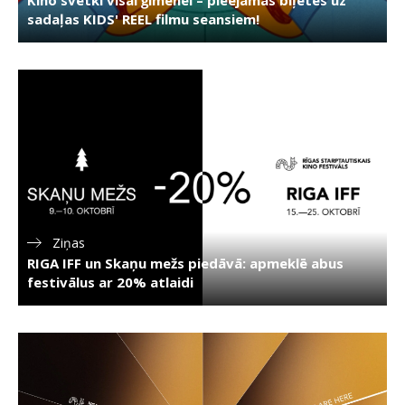
Kino svētki visai ģimenei – pieejamas biļetes uz
sadaļas KIDS' REEL filmu seansiem!
Ziņas
RIGA IFF un Skaņu mežs piedāvā: apmeklē abus
festivālus ar 20% atlaidi