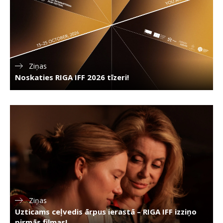
Ziņas
Noskaties RIGA IFF 2026 tīzeri!
Ziņas
Uzticams ceļvedis ārpus ierastā – RIGA IFF izziņo
pirmās filmas!