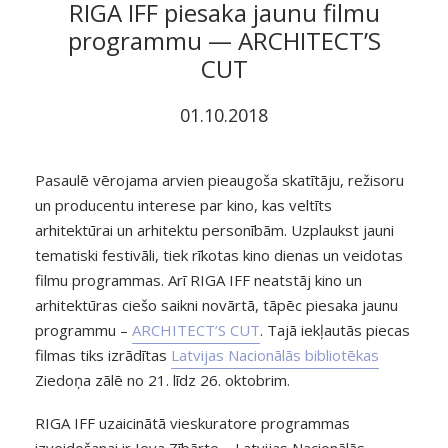
RIGA IFF piesaka jaunu filmu
programmu — ARCHITECT’S
CUT
01.10.2018
Pasaulē vērojama arvien pieaugoša skatītāju, režisoru
un producentu interese par kino, kas veltīts
arhitektūrai un arhitektu personībām. Uzplaukst jauni
tematiski festivāli, tiek rīkotas kino dienas un veidotas
filmu programmas. Arī RIGA IFF neatstāj kino un
arhitektūras ciešo saikni novārtā, tāpēc piesaka jaunu
programmu –
ARCHITECT’S CUT
. Tajā iekļautās piecas
filmas tiks izrādītas
Latvijas Nacionālās bibliotēkas
Ziedoņa zālē no 21. līdz 26. oktobrim.
RIGA IFF uzaicinātā vieskuratore programmas
izveidošanai ir Ieva Zībārte – Latvijas Nacionālās