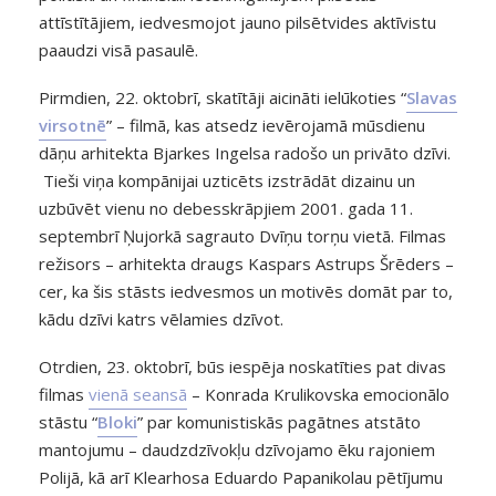
attīstītājiem, iedvesmojot jauno pilsētvides aktīvistu
paaudzi visā pasaulē.
Pirmdien, 22. oktobrī, skatītāji aicināti ielūkoties “
Slavas
virsotnē
” – filmā, kas atsedz ievērojamā mūsdienu
dāņu arhitekta Bjarkes Ingelsa radošo un privāto dzīvi.
Tieši viņa kompānijai uzticēts izstrādāt dizainu un
uzbūvēt vienu no debesskrāpjiem 2001. gada 11.
septembrī Ņujorkā sagrauto Dvīņu torņu vietā. Filmas
režisors – arhitekta draugs Kaspars Astrups Šrēders –
cer, ka šis stāsts iedvesmos un motivēs domāt par to,
kādu dzīvi katrs vēlamies dzīvot.
Otrdien, 23. oktobrī, būs iespēja noskatīties pat divas
filmas
vienā seansā
– Konrada Krulikovska emocionālo
stāstu “
Bloki
” par komunistiskās pagātnes atstāto
mantojumu – daudzdzīvokļu dzīvojamo ēku rajoniem
Polijā, kā arī Klearhosa Eduardo Papanikolau pētījumu