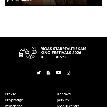
Prakse
Kontakti
Brīvprātīgie
Jaunumi
Izplatīšana
Mediju centrs