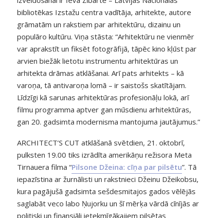
bibliotēkas Izstažu centra vadītāja, arhitekte, autore
grāmatām un rakstiem par arhitektūru, dizainu un
populāro kultūru. Viņa stāsta: “Arhitektūru ne vienmēr
var aprakstīt un fiksēt fotogrāfijā, tāpēc kino kļūst par
arvien biežāk lietotu instrumentu arhitektūras un
arhitekta drāmas atklāšanai. Arī pats arhitekts – kā
varoņa, tā antivaroņa lomā – ir saistošs skatītājam.
Līdzīgi kā sarunas arhitektūras profesionāļu lokā, arī
filmu programma aptver gan mūsdienu arhitektūras,
gan 20. gadsimta modernisma mantojuma jautājumus.”
ARCHITECT’S CUT atklāšanā svētdien, 21. oktobrī,
pulksten 19.00 tiks izrādīta amerikāņu režisora Meta
Tirnauera filma “
Pilsone Džeina: cīņa par pilsētu
”. Tā
iepazīstina ar žurnālisti un rakstnieci Džeinu Džeikobsu,
kura pagājušā gadsimta sešdesmitajos gados vēlējās
saglabāt veco labo Ņujorku un šī mērķa vārdā cīnījās ar
politiski un finansiāli ietekmīgākajiem pilsētas