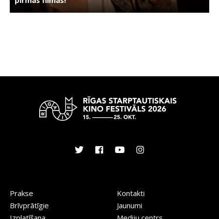
Prakse
Kontakti
Brīvprātīgie
Jaunumi
Izplatīšana
Mediju centrs