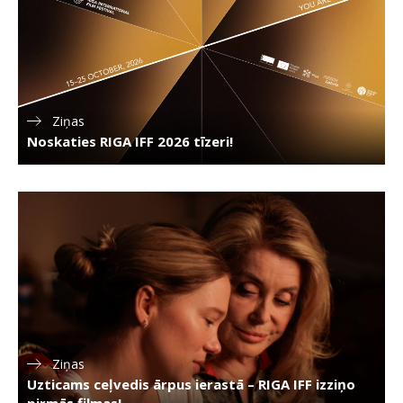
Ziņas
Noskaties RIGA IFF 2026 tīzeri!
Ziņas
Uzticams ceļvedis ārpus ierastā – RIGA IFF izziņo
pirmās filmas!