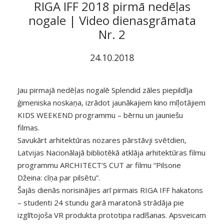
RIGA IFF 2018 pirmā nedēļas
nogale | Video dienasgrāmata
Nr. 2
24.10.2018
Jau pirmajā nedēļas nogalē Splendid zāles piepildīja
ģimeniska noskaņa, izrādot jaunākajiem kino mīļotājiem
KIDS WEEKEND programmu – bērnu un jauniešu
filmas.
Savukārt arhitektūras nozares pārstāvji svētdien,
Latvijas Nacionālajā bibliotēkā atklāja arhitektūras filmu
programmu ARCHITECT’S CUT ar filmu “Pilsone
Džeina: cīņa par pilsētu”.
Šajās dienās norisinājies arī pirmais RIGA IFF hakatons
– studenti 24 stundu garā maratonā strādāja pie
izglītojoša VR produkta prototipa radīšanas. Apsveicam