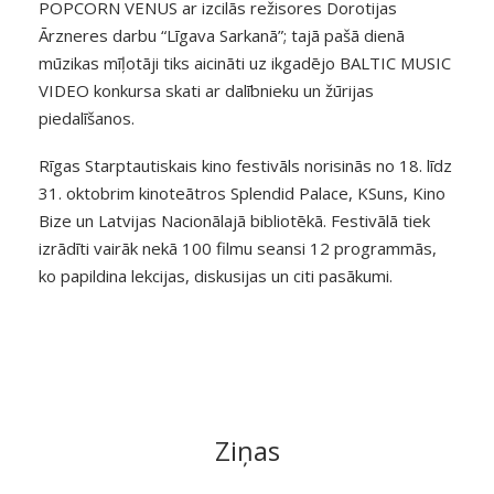
POPCORN VENUS ar izcilās režisores Dorotijas
Ārzneres darbu “Līgava Sarkanā”; tajā pašā dienā
mūzikas mīļotāji tiks aicināti uz ikgadējo BALTIC MUSIC
VIDEO konkursa skati ar dalībnieku un žūrijas
piedalīšanos.
Rīgas Starptautiskais kino festivāls norisinās no 18. līdz
31. oktobrim kinoteātros Splendid Palace, KSuns, Kino
Bize un Latvijas Nacionālajā bibliotēkā. Festivālā tiek
izrādīti vairāk nekā 100 filmu seansi 12 programmās,
ko papildina lekcijas, diskusijas un citi pasākumi.
Ziņas