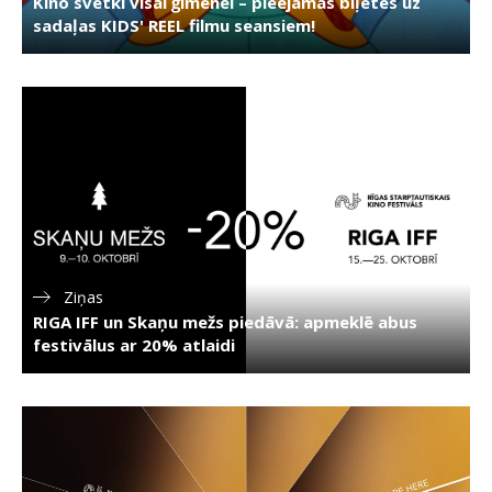
Kino svētki visai ģimenei – pieejamas biļetes uz
sadaļas KIDS' REEL filmu seansiem!
Ziņas
RIGA IFF un Skaņu mežs piedāvā: apmeklē abus
festivālus ar 20% atlaidi