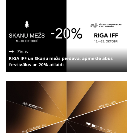
Ziņas
RIGA IFF un Skaņu mežs piedāvā: apmeklē abus
festivālus ar 20% atlaidi