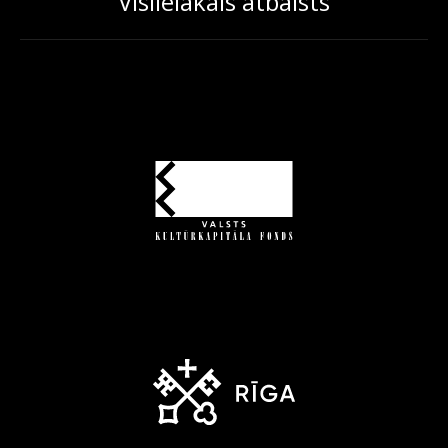
Vislielākais atbalsts