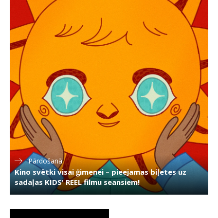
Pārdošanā
Kino svētki visai ģimenei – pieejamas biļetes uz
sadaļas KIDS' REEL filmu seansiem!