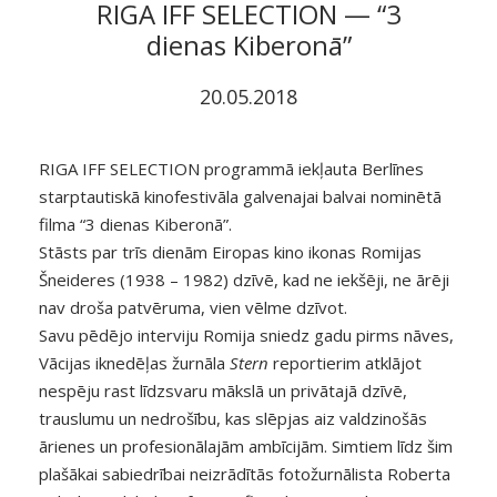
RIGA IFF SELECTION — “3
dienas Kiberonā”
20.05.2018
RIGA IFF SELECTION programmā iekļauta Berlīnes
starptautiskā kinofestivāla galvenajai balvai nominētā
filma “3 dienas Kiberonā”.
Stāsts par trīs dienām Eiropas kino ikonas Romijas
Šneideres (1938 – 1982) dzīvē, kad ne iekšēji, ne ārēji
nav droša patvēruma, vien vēlme dzīvot.
Savu pēdējo interviju Romija sniedz gadu pirms nāves,
Vācijas iknedēļas žurnāla
Stern
reportierim atklājot
nespēju rast līdzsvaru mākslā un privātajā dzīvē,
trauslumu un nedrošību, kas slēpjas aiz valdzinošās
ārienes un profesionālajām ambīcijām. Simtiem līdz šim
plašākai sabiedrībai neizrādītās fotožurnālista Roberta