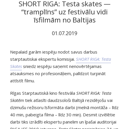
SHORT RIGA: Testa skates —
“tramplīns” uz festivālu vidi
īsfilmām no Baltijas
01.07.2019
Nepalaid garām iespēju nodot savus darbus
starptautiskai ekspertu komisijai.
SHORT RIGA: Testa
Skates
sniedz iespēju saņemt nenovērtējamas
atsauksmes no profesionāļiem, palīdzot turpināt
attīstīt filmu.
Rīgas Starptautiskā kino festivāla
SHORT RIGA: Testa
Skatēm
tiek atlasīti daudzsološi Baltijā rezidējošu vai
dzimušu režisoru īsformāta darbi (melnā montāža – līdz
40 min, pabeigta filma – līdz 30 min). Desmit izvēlētie
darbi tiks izrādīti ekspertu panelim un īpašai auditorijai
RIGA IFF 2019 ietvaros.
Testa Skates
norisināsies 24. un