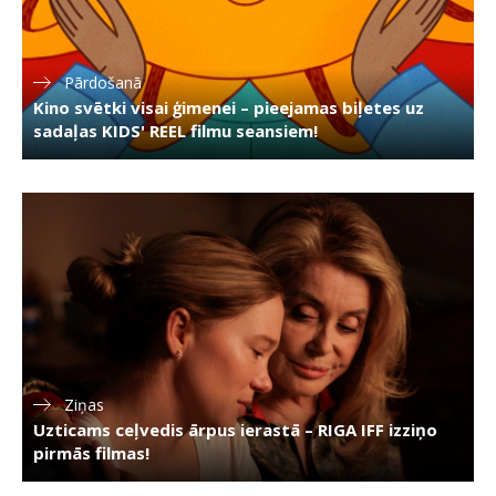
Pārdošanā
Kino svētki visai ģimenei – pieejamas biļetes uz
sadaļas KIDS' REEL filmu seansiem!
Ziņas
Uzticams ceļvedis ārpus ierastā – RIGA IFF izziņo
pirmās filmas!