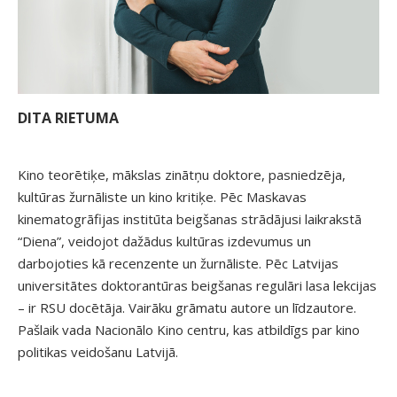
DITA RIETUMA
Kino teorētiķe, mākslas zinātņu doktore, pasniedzēja,
kultūras žurnāliste un kino kritiķe. Pēc Maskavas
kinematogrāfijas institūta beigšanas strādājusi laikrakstā
“Diena”, veidojot dažādus kultūras izdevumus un
darbojoties kā recenzente un žurnāliste. Pēc Latvijas
universitātes doktorantūras beigšanas regulāri lasa lekcijas
– ir RSU docētāja. Vairāku grāmatu autore un līdzautore.
Pašlaik vada Nacionālo Kino centru, kas atbildīgs par kino
politikas veidošanu Latvijā.