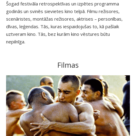
Šogad festivāla retrospektīvas un izpētes programma
godinās un svinēs sievietes kino telpā. Filmu režisores,
scenāristes, montāžas režisores, aktrises – personības,
dīvas, leģendas. Tās, kuras iespaidojušas to, kā pašlaik
uztveram kino. Tās, bez kurām kino vēstures būtu
nepilnīga.
Filmas