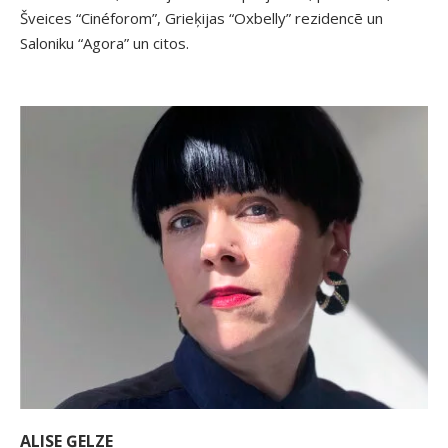
Šveices “Cinéforom”, Grieķijas “Oxbelly” rezidencē un
Saloniku “Agora” un citos.
ALISE ĢELZE