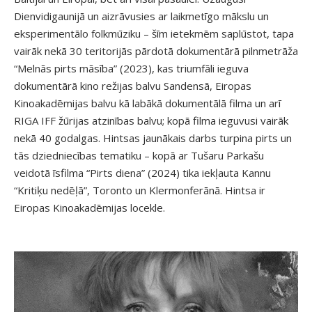
Dienvidigaunijā un aizrāvusies ar laikmetīgo mākslu un
eksperimentālo folkmūziku – šīm ietekmēm saplūstot, tapa
vairāk nekā 30 teritorijās pārdotā dokumentārā pilnmetrāža
“Melnās pirts māsība” (2023), kas triumfāli ieguva
dokumentārā kino režijas balvu Sandensā, Eiropas
Kinoakadēmijas balvu kā labākā dokumentālā filma un arī
RIGA IFF žūrijas atzinības balvu; kopā filma ieguvusi vairāk
nekā 40 godalgas. Hintsas jaunākais darbs turpina pirts un
tās dziedniecības tematiku – kopā ar Tušaru Parkašu
veidotā īsfilma “Pirts diena” (2024) tika iekļauta Kannu
“Kritiķu nedēļā”, Toronto un Klermonferānā. Hintsa ir
Eiropas Kinoakadēmijas locekle.