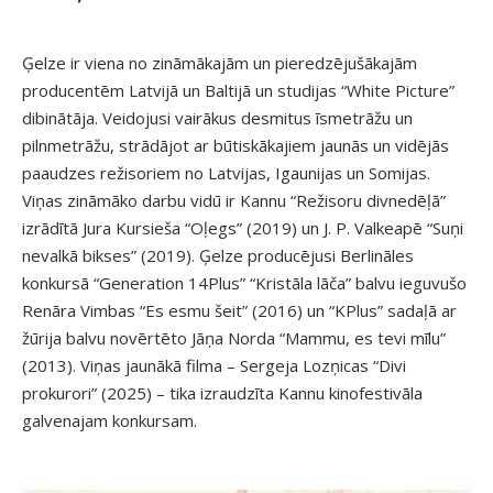
Ģelze ir viena no zināmākajām un pieredzējušākajām
producentēm Latvijā un Baltijā un studijas “White Picture”
dibinātāja. Veidojusi vairākus desmitus īsmetrāžu un
pilnmetrāžu, strādājot ar būtiskākajiem jaunās un vidējās
paaudzes režisoriem no Latvijas, Igaunijas un Somijas.
Viņas zināmāko darbu vidū ir Kannu “Režisoru divnedēļā”
izrādītā Jura Kursieša “Oļegs” (2019) un J. P. Valkeapē “Suņi
nevalkā bikses” (2019). Ģelze producējusi Berlināles
konkursā “Generation 14Plus” “Kristāla lāča” balvu ieguvušo
Renāra Vimbas “Es esmu šeit” (2016) un “KPlus” sadaļā ar
žūrija balvu novērtēto Jāņa Norda “Mammu, es tevi mīlu”
(2013). Viņas jaunākā filma – Sergeja Lozņicas “Divi
prokurori” (2025) – tika izraudzīta Kannu kinofestivāla
galvenajam konkursam.