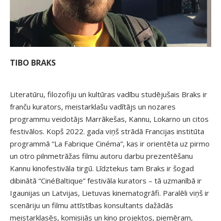
TIBO BRAKS
Literatūru, filozofiju un kultūras vadību studējušais Braks ir
franču kurators, meistarklašu vadītājs un nozares
programmu veidotājs Marrākešas, Kannu, Lokarno un citos
festivālos. Kopš 2022. gada viņš strādā Francijas institūta
programmā “La Fabrique Cinéma”, kas ir orientēta uz pirmo
un otro pilnmetrāžas filmu autoru darbu prezentēšanu
Kannu kinofestivāla tirgū. Līdztekus tam Braks ir šogad
dibinātā “CinéBaltique” festivāla kurators – tā uzmanībā ir
Igaunijas un Latvijas, Lietuvas kinematogrāfi. Paralēli viņš ir
scenāriju un filmu attīstības konsultants dažādās
meistarklasēs, komisijās un kino projektos, piemēram,