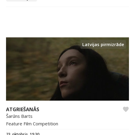
Latvijas pirmizrāde
ATGRIEŠANĀS
Šarūns Barts
Feature Film Competition
23. oktobris, 19.30