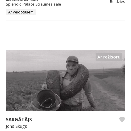
Beidzies
Splendid Palace Straumes zāle
Ar veidotājiem
Ar režisoru
SARGĀTĀJS
Jons Skūgs