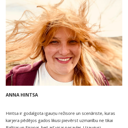
ANNA HINTSA
Hintsa ir godalgota igauņu režisore un scenāriste, kuras
karjera pēdējos gados likusi pievērst uzmanību ne tikai
Baltijai un Eiropai, bet arī visai pasaulei. Uzaugusi