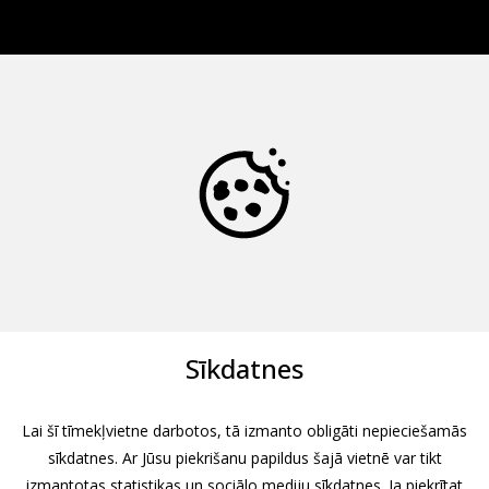
Sīkdatnes
Lai šī tīmekļvietne darbotos, tā izmanto obligāti nepieciešamās
sīkdatnes. Ar Jūsu piekrišanu papildus šajā vietnē var tikt
izmantotas statistikas un sociālo mediju sīkdatnes. Ja piekrītat