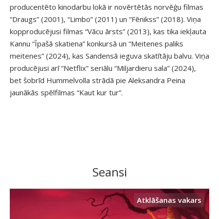
producentēto kinodarbu lokā ir novērtētās norvēģu filmas
“Draugs” (2001), “Limbo” (2011) un “Fēnikss” (2018). Viņa
kopproducējusi filmas “Vācu ārsts” (2013), kas tika iekļauta
Kannu “Īpašā skatiena” konkursā un “Meitenes paliks
meitenes” (2024), kas Sandensā ieguva skatītāju balvu. Viņa
producējusi arī “Netflix” seriālu “Miljardieru sala” (2024),
bet šobrīd Hummelvolla strādā pie Aleksandra Peina
jaunākās spēlfilmas “Kaut kur tur”.
Seansi
Atklāšanas vakars